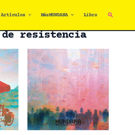
Buscar
Artículos
MásMUNDANA
Libro
 de resistencia
26 de marzo de 2025
no:
os
La ciudad instagrameable.
ncias
Crítica a la estetización
echo a
masiva del espacio
ljuri
habitable – Alicia Martínez