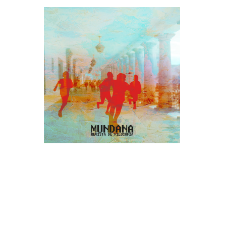
26 de marzo de 2025
Recuperando la agencia en
la producción del espacio.
Asentamientos informales
como modelos de
insurgencia espacial – Paúl
Cedillo