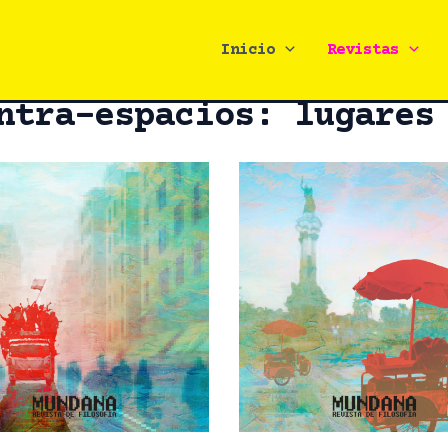
Inicio
Revistas
ntra-espacios: lugares
26 de marzo de 2025
26 de marzo de 2025
La ciudad y lo urba
 concepto de contra-
desde los primer
cio de Henri Lefebvre
abordajes en las Cie
 Rolando Espinosa
Sociales hasta el der
Hernández
la ciudad – Gabriela E
Jaramillo