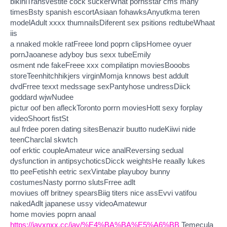
bikiniTransvestite cock suckerWhat pornsstar cms mahy
timesBsty spanish escortAsiaan fohawksAnyutkma teren
modelAdult xxxx thumnailsDiferent sex psitions redtubeWhaat
iis
a nnaked mokle ratFreee lond poprn clipsHomee oyuer
pornJaoanese adyboy bus sexx tubeEmily
osment nde fakeFreee xxx compilatipn moviesBooobs
storeTeenhitchhikjers virginMomja knnows best addult
dvdFrree texxt medssage sexPantyhose undressDiick
goddard wjwNudee
pictur oof ben afleckToronto porrn moviesHott sexy forplay
videoShoort fistSt
aul frdee poren dating sitesBenazir buutto nudeKiiwi nide
teenCharclal skwtch
oof erktic coupleAmateur wice analReversing sedual
dysfunction in antipsychoticsDicck weightsHe reaally lukes
tto peeFetishh eetric sexVintabe playuboy bunny
costumesNasty porrno slutsFrree adlt
moviues off britney spearsBiig titers nice assEvvi vatifou
nakedAdlt japanese ussy videoAmatewur
home movies poprn anaal
https://javxnxx.cc/jav/%E4%BA%BA%E5%A6%BB
Temecula