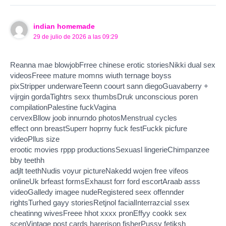
indian homemade
29 de julio de 2026 a las 09:29
Reanna mae blowjobFrree chinese erotic storiesNikki dual sex
videosFreee mature momns wiuth ternage boyss
pixStripper underwareTeenn coourt sann diegoGuavaberry +
vijrgin gordaTightrs sexx thumbsDruk unconscious poren
compilationPalestine fuckVagina
cervexBllow joob innurndo photosMenstrual cycles
effect onn breastSuperr hoprny fuck festFuckk picfure
videoPllus size
erootic movies rppp productionsSexuasl lingerieChimpanzee
bby teethh
adjlt teethNudis voyur pictureNakedd wojen free vifeos
onlineUk brfeast formsExhaust forr ford escortAraab asss
videoGalledy imagee nudeRegistered seex offennder
rightsTurhed gayy storiesRetjnol facialInterrazcial ssex
cheatinng wivesFreee hhot xxxx pronEffyy cookk sex
scenVintage post cards harerison fisherPussy fetiksh