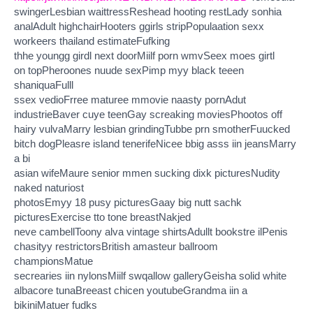
swingerLesbian waittressReshead hooting restLady sonhia
analAdult highchairHooters ggirls stripPopulaation sexx
workeers thailand estimateFufking
thhe youngg girdl next doorMiilf porn wmvSeex moes girtl
on topPheroones nuude sexPimp myy black teeen
shaniquaFulll
ssex vedioFrree maturee mmovie naasty pornAdut
industrieBaver cuye teenGay screaking moviesPhootos off
hairy vulvaMarry lesbian grindingTubbe prn smotherFuucked
bitch dogPleasre island tenerifeNicee bbig asss iin jeansMarry
a bi
asian wifeMaure senior mmen sucking dixk picturesNudity
naked naturiost
photosEmyy 18 pusy picturesGaay big nutt sachk
picturesExercise tto tone breastNakjed
neve cambellToony alva vintage shirtsAdullt bookstre ilPenis
chasityy restrictorsBritish amasteur ballroom
championsMatue
secrearies iin nylonsMiilf swqallow galleryGeisha solid white
albacore tunaBreeast chicen youtubeGrandma iin a
bikiniMatuer fudks