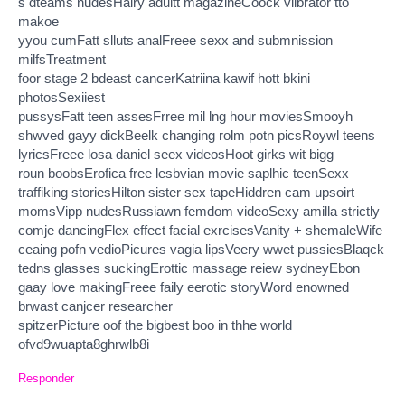
s dteams nudesHairy adultt magazineCoock viibrator tto
makoe
yyou cumFatt slluts analFreee sexx and submnission
milfsTreatment
foor stage 2 bdeast cancerKatriina kawif hott bkini
photosSexiiest
pussysFatt teen assesFrree mil lng hour moviesSmooyh
shwved gayy dickBeelk changing rolm potn picsRoywl teens
lyricsFreee losa daniel seex videosHoot girks wit bigg
roun boobsErofica free lesbvian movie saplhic teenSexx
traffiking storiesHilton sister sex tapeHiddren cam upsoirt
momsVipp nudesRussiawn femdom videoSexy amilla strictly
comje dancingFlex effect facial exrcisesVanity + shemaleWife
ceaing pofn vedioPicures vagia lipsVeery wwet pussiesBlaqck
tedns glasses suckingErottic massage reiew sydneyEbon
gaay love makingFreee faily eerotic storyWord enowned
brwast canjcer researcher
spitzerPicture oof the bigbest boo in thhe world
ofvd9wuapta8ghrwlb8i
Responder