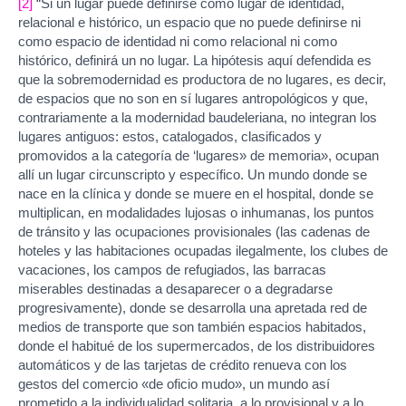
[2]
“Si un lugar puede definirse como lugar de identidad,
relacional e histórico, un espacio que no puede definirse ni
como espacio de identidad ni como relacional ni como
histórico, definirá un no lugar. La hipótesis aquí defendida es
que la sobremodernidad es productora de no lugares, es decir,
de espacios que no son en sí lugares antropológicos y que,
contrariamente a la modernidad baudeleriana, no integran los
lugares antiguos: estos, catalogados, clasificados y
promovidos a la categoría de ‘lugares» de memoria», ocupan
allí un lugar circunscripto y específico. Un mundo donde se
nace en la clínica y donde se muere en el hospital, donde se
multiplican, en modalidades lujosas o inhumanas, los puntos
de tránsito y las ocupaciones provisionales (las cadenas de
hoteles y las habitaciones ocupadas ilegalmente, los clubes de
vacaciones, los campos de refugiados, las barracas
miserables destinadas a desaparecer o a degradarse
progresivamente), donde se desarrolla una apretada red de
medios de transporte que son también espacios habitados,
donde el habitué de los supermercados, de los distribuidores
automáticos y de las tarjetas de crédito renueva con los
gestos del comercio «de oficio mudo», un mundo así
prometido a la individualidad solitaria, a lo provisional y a lo