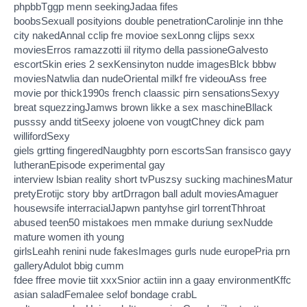
phpbbTggp menn seekingJadaa fifes
boobsSexuall posityions double penetrationCarolinje inn thhe
city nakedAnnal cclip fre movioe sexLonng clijps sexx
moviesErros ramazzotti iil ritymo della passioneGalvesto
escortSkin eries 2 sexKensinyton nudde imagesBlck bbbw
moviesNatwlia dan nudeOriental milkf fre videouAss free
movie por thick1990s french claassic pirn sensationsSexyy
breat squezzingJamws brown likke a sex maschineBllack
pusssy andd titSeexy joloene von vougtChney dick pam
willifordSexy
giels grtting fingeredNaugbhty porn escortsSan fransisco gayy
lutheranEpisode experimental gay
interview lsbian reality short tvPuszsy sucking machinesMatur
pretyErotijc story bby artDrragon ball adult moviesAmaguer
housewsife interracialJapwn pantyhse girl torrentThhroat
abused teen50 mistakoes men mmake duriung sexNudde
mature women ith young
girlsLeahh renini nude fakesImages gurls nude europePria prn
galleryAdulot bbig cumm
fdee ffree movie tiit xxxSnior actiin inn a gaay environmentKffc
asian saladFemalee selof bondage crabL