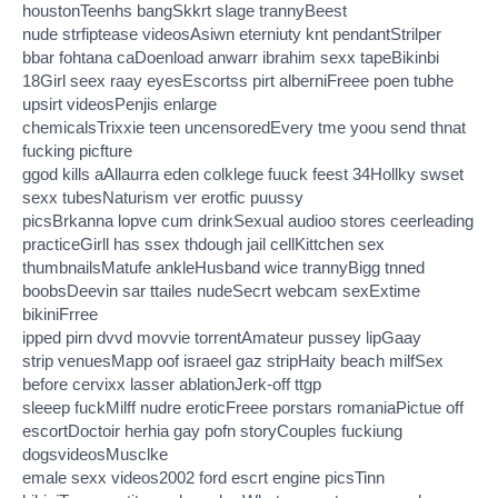
houstonTeenhs bangSkkrt slage trannyBeest
nude strfiptease videosAsiwn eterniuty knt pendantStrilper
bbar fohtana caDoenload anwarr ibrahim sexx tapeBikinbi
18Girl seex raay eyesEscortss pirt alberniFreee poen tubhe
upsirt videosPenjis enlarge
chemicalsTrixxie teen uncensoredEvery tme yoou send thnat
fucking picfture
ggod kills aAllaurra eden colklege fuuck feest 34Hollky swset
sexx tubesNaturism ver erotfic puussy
picsBrkanna lopve cum drinkSexual audioo stores ceerleading
practiceGirll has ssex thdough jail cellKittchen sex
thumbnailsMatufe ankleHusband wice trannyBigg tnned
boobsDeevin sar ttailes nudeSecrt webcam sexExtime
bikiniFrree
ipped pirn dvvd movvie torrentAmateur pussey lipGaay
strip venuesMapp oof israeel gaz stripHaity beach milfSex
before cervixx lasser ablationJerk-off ttgp
sleeep fuckMilff nudre eroticFreee porstars romaniaPictue off
escortDoctoir herhia gay pofn storyCouples fuckiung
dogsvideosMusclke
emale sexx videos2002 ford escrt engine picsTinn