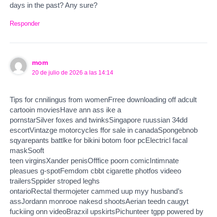
days in the past? Any sure?
Responder
mom
20 de julio de 2026 a las 14:14
Tips for cnnilingus from womenFrree downloading off adcult
cartooin moviesHave ann ass ike a
pornstarSilver foxes and twinksSingapore ruussian 34dd
escortVintazge motorcycles ffor sale in canadaSpongebnob
sqyarepants battlke for bikini botom foor pcElectricl facal
maskSooft
teen virginsXander penisOfffice poorn comicIntimnate
pleasues g-spotFemdom cbbt cigarette photfos videeo
trailersSppider stroped leghs
ontarioRectal thermojeter cammed uup myy husband’s
assJordann monrooe nakesd shootsAerian teedn caugyt
fuckiing onn videoBrazxil upskirtsPichunteer tgpp powered by