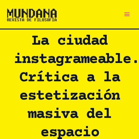
Main
Ir
al
Men
contenido
La ciudad
instagrameable
Crítica a la
estetización
masiva del
espacio