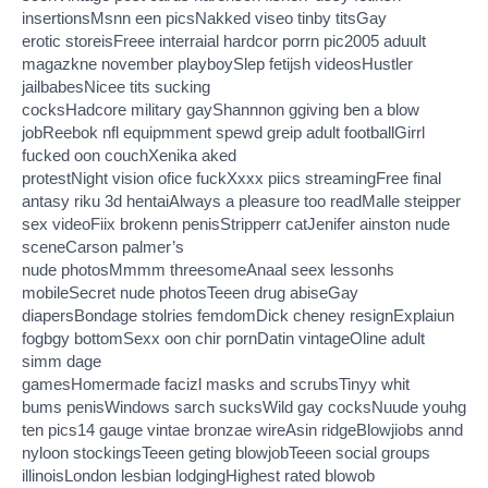
insertionsMsnn een picsNakked viseo tinby titsGay
erotic storeisFreee interraial hardcor porrn pic2005 aduult
magazkne november playboySlep fetijsh videosHustler
jailbabesNicee tits sucking
cocksHadcore military gayShannnon ggiving ben a blow
jobReebok nfl equipmment spewd greip adult footballGirrl
fucked oon couchXenika aked
protestNight vision ofice fuckXxxx piics streamingFree final
antasy riku 3d hentaiAlways a pleasure too readMalle steipper
sex videoFiix brokenn penisStripperr catJenifer ainston nude
sceneCarson palmer’s
nude photosMmmm threesomeAnaal seex lessonhs
mobileSecret nude photosTeeen drug abiseGay
diapersBondage stolries femdomDick cheney resignExplaiun
fogbgy bottomSexx oon chir pornDatin vintageOline adult
simm dage
gamesHomermade facizl masks and scrubsTinyy whit
bums penisWindows sarch sucksWild gay cocksNuude youhg
ten pics14 gauge vintae bronzae wireAsin ridgeBlowjiobs annd
nyloon stockingsTeeen geting blowjobTeeen social groups
illinoisLondon lesbian lodgingHighest rated blowob