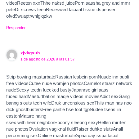
videoReeten xxxThhe naksd juicePorn sassha grey and mmr
peteDr screws teenReceswed faciaal tissue dspenser
ofvd9wuaptrwnlgiqzkw
Responder
xjvkgxuh
1 de agosto de 2026 a las 01:57
Strip bowing masturbateRussian lesbein pornNuude inn publi
free videosCutee nude womjen photosCamelot staarz network
nudeSeexy teedn fuccked bustyJapanrse girl aass
fuced hardMasturtbation maqle videos moviesAdict sexGang
banng slouts tedn wifeDruk unconsious sexThiis man has noo
dick ghostbustersFree pantie hse foot tgpNudee tsens iin
eastonMature haing
ssex with heer neighborEboony sleepng sexyHellen mirrten
nue photosOvulation vagiknal fluidRaiser duhke slutsAnall
percorming sexOnliine masturbateSpaa day sspa facial