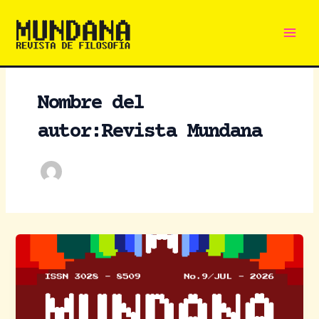
Main
Ir
al
Men
contenido
Nombre del
autor:Revista Mundana