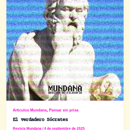
,
Articulos Mundana
Pensar sin prisa
El verdadero Sócrates
Revista Mundana
/
4 de septiembre de 2025