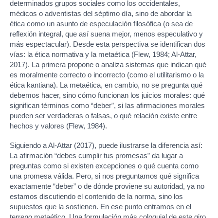
determinados grupos sociales como los occidentales,
médicos o adventistas del séptimo día, sino de abordar la
ética como un asunto de especulación filosófica (o sea de
reflexión integral, que así suena mejor, menos especulativo y
más espectacular). Desde esta perspectiva se identifican dos
vías: la ética normativa y la metaética (Flew, 1984; Al-Attar,
2017). La primera propone o analiza sistemas que indican qué
es moralmente correcto o incorrecto (como el utilitarismo o la
ética kantiana). La metaética, en cambio, no se pregunta qué
debemos hacer, sino cómo funcionan los juicios morales: qué
significan términos como “deber”, si las afirmaciones morales
pueden ser verdaderas o falsas, o qué relación existe entre
hechos y valores (Flew, 1984).
Siguiendo a Al-Attar (2017), puede ilustrarse la diferencia así:
La afirmación “debes cumplir tus promesas” da lugar a
preguntas como si existen excepciones o qué cuenta como
una promesa válida. Pero, si nos preguntamos qué significa
exactamente “deber” o de dónde proviene su autoridad, ya no
estamos discutiendo el contenido de la norma, sino los
supuestos que la sostienen. En ese punto entramos en el
terreno metaético. Una formulación más coloquial de este giro