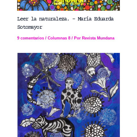
Leer la naturaleza. – María Eduarda
Sotomayor
9 comentarios
/
Columnas 8
/ Por
Revista Mundana