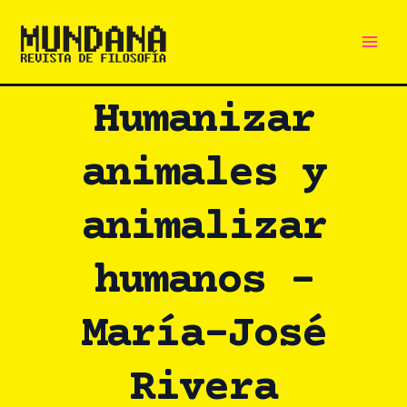
Main
Ir
al
Men
contenido
Humanizar
animales y
animalizar
humanos –
María-José
Rivera