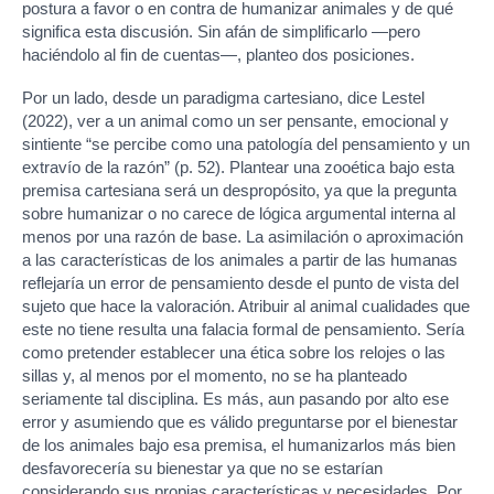
postura a favor o en contra de humanizar animales y de qué
significa esta discusión. Sin afán de simplificarlo —pero
haciéndolo al fin de cuentas—, planteo dos posiciones.
Por un lado, desde un paradigma cartesiano, dice Lestel
(2022), ver a un animal como un ser pensante, emocional y
sintiente “se percibe como una patología del pensamiento y un
extravío de la razón” (p. 52). Plantear una zooética bajo esta
premisa cartesiana será un despropósito, ya que la pregunta
sobre humanizar o no carece de lógica argumental interna al
menos por una razón de base. La asimilación o aproximación
a las características de los animales a partir de las humanas
reflejaría un error de pensamiento desde el punto de vista del
sujeto que hace la valoración. Atribuir al animal cualidades que
este no tiene resulta una falacia formal de pensamiento. Sería
como pretender establecer una ética sobre los relojes o las
sillas y, al menos por el momento, no se ha planteado
seriamente tal disciplina. Es más, aun pasando por alto ese
error y asumiendo que es válido preguntarse por el bienestar
de los animales bajo esa premisa, el humanizarlos más bien
desfavorecería su bienestar ya que no se estarían
considerando sus propias características y necesidades. Por