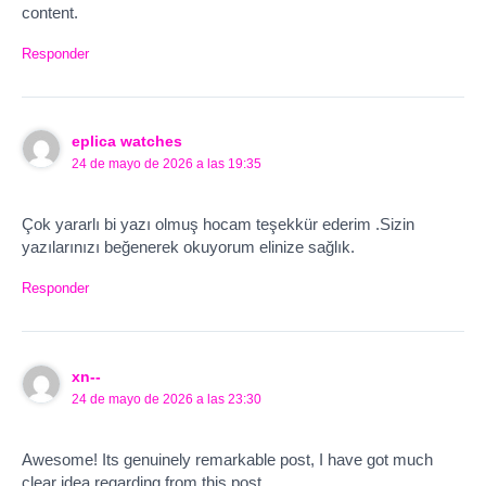
content.
Responder
eplica watches
24 de mayo de 2026 a las 19:35
Çok yararlı bi yazı olmuş hocam teşekkür ederim .Sizin
yazılarınızı beğenerek okuyorum elinize sağlık.
Responder
xn--
24 de mayo de 2026 a las 23:30
Awesome! Its genuinely remarkable post, I have got much
clear idea regarding from this post