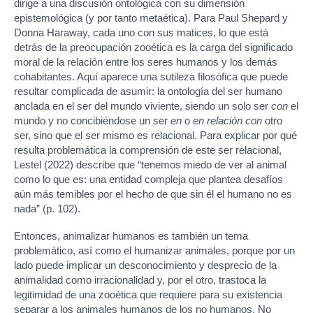
dirige a una discusión ontológica con su dimensión
epistemológica (y por tanto metaética). Para Paul Shepard y
Donna Haraway, cada uno con sus matices, lo que está
detrás de la preocupación zooética es la carga del significado
moral de la relación entre los seres humanos y los demás
cohabitantes. Aquí aparece una sutileza filosófica que puede
resultar complicada de asumir: la ontología del ser humano
anclada en el ser del mundo viviente, siendo un solo ser
con
el
mundo y no concibiéndose un ser
en
o
en relación con
otro
ser, sino que el ser mismo es relacional. Para explicar por qué
resulta problemática la comprensión de este ser relacional,
Lestel (2022) describe que “tenemos miedo de ver al animal
como lo que es: una entidad compleja que plantea desafíos
aún más temibles por el hecho de que sin él el humano no es
nada” (p. 102).
Entonces, animalizar humanos es también un tema
problemático, así como el humanizar animales, porque por un
lado puede implicar un desconocimiento y desprecio de la
animalidad como irracionalidad y, por el otro, trastoca la
legitimidad de una zooética que requiere para su existencia
separar a los animales humanos de los no humanos. No