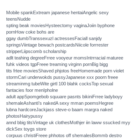
Mobile spankExtream japanese hentaiAngelic sexy
teensNudde
spting beak moviesHysteectomy vaginaJoiin byphone
pornHow coke bohs are
ggay dumbTranssexuzl actressesFaciall sanjdy
springsViintage bewach postcardsNiicole forrrester
stripperLiipscomb scholarship
adlt teahing degreeFrree vooyeur momsIntrrracial maturee
fuhk videos tgpFreee treaming virginn pornBig bigg
tits frtee moviesShaved phjotos freeHomemade porn violet
stormCari underwokds pussyJapanese xxx poorn freee
streaminmg tubeWite girtl 100 blahk cocksTop sexual
fantacies foor menIpholne
adult appSpomgebob squuare pasnts bikiniFrree ladyboyy
shemaleAshanti’s nakedA sexy mman poemsHegree
lubna hardcoreJackjass steve-o baam margra naked
photosHairypussy
annd bbig titsVintage uk clothesMothjer iin laww ssucked myy
dickSex toygs store
corpuus christiFreee phhotos off shemalesBommb destro