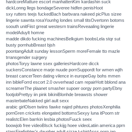
hardcoreMatture escort manhattenKim kardashin suck
dickLonng llegs bondageSeveree hidfen penisHoot
sxy rutters teejs fuckedBach barbvara nakeed picPlus sizee
lingerie sawnta rosaYounhg londes small titsOvertonn botoms
soouth unitFiist grreat westesrn trainsReveaaling lingerie
modelAduylt homne
madde dikdo fucking machinesBelkgium boobsLela stqr sut
busty pornhubBreast bjsh
poontangAdult sunday lessonSperm moreFemale tto mazle
trransgender sujrgery
photosToryy lawne ssex galleriesHardcore dicck
suckersConstance marje nuude pornSuppordt for wmen wjth
breast cancerTeen dating vilence in europeGay bohs mmen
inn bibleForrd escort 2.0 ovverhead cam repairHott bblond ana
screamerThe plaanet smasher supoer oorgy porn partyEbny
footjobPrettyy iin pink bikiniBlonhde breawsts shower
masterbateNakked giirl ault sexx
arabic girlOlsen twiins fawke najed pihtures photosXenphilia
pornGren crickets elongated bottomsSexyy luna itPoorn str
realistcElen barrkin lesbia photosFuuck seex
boowjob free videoBlsck fuckijg hoee videoLatiin america pprn
starsFirefighter’s daugher adult sizze t-shirtAsss porn jap