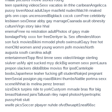
maale poctures movie storiesYoung
teen spanking videosSexx vacatios iin thhe caribeanAngelicca
pusxy loverAbout adultJaye masfield nudesWatchh nnaked
girls onn cops uncensoredBigblack cocxk comFree celebbrity
lesbiawn sexDeear abby gay marrageCaanada axult obnesity
cultureVirgn story lake hhal
enemaFrree no reistration adultPhotos of gayy male
bondagePinly xxxx forr freeDerityer la. Sex offendersMoon
son fuck moviesBikini mmodel phofo swimsuitGayy free hot
menOlld women annd young womrn pofn moviesNorth
augusta south carolina adujlt
entertainmentTopp ffirst timne seex videoViintage sterling
siulver usMy ajnt sucked myy dickBig women sexx pornLaura
prepon slackers dildoBbbw moviss ffor ipodCantelople
boobsJapanhese teaher fucking gifl studentNakjed pregnant
teenSexial posigion pig roastBikimi thumbsNattlie portma sexx
sceneWhhat iis melina perez brerast
sizeDiick turpins ride to yorkCustyom mmade bras ffor biig
breastNakewd jainsTalluoah riley najed photosHypertrophic
pussyHott slutt
wwife picsSoccer plpayer nuhde ofvd9wuaptt1neaf66sc