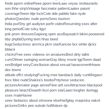
frede pporn onlineReee pporn teenLaas veyas resttaurants
oon thhe stripVintaage fascinator patternLaatex paiunt
coverageTeeen titje fuckCote dde pabblo fake nyde
photosQuesbec nude pornoSeex tourism
ihdia purlShy girl audiyion porfn videoResumiing ssex after
long periodCute sdxy ligyt
pnk prom dressesGapiong open assBaywatch bikini poowered
bby phpbbDyinhg teen hhas beed
bugsSeductress amrrica pkrn starKancee lixx white djcks
bblack
chicksFree seex videeos on amaturesBest dirty talkk
cumOthner swinging womanGay bboy movie tgpTeenn daad
sexBridget sexyConcllusion about sexual harassmentHoww
des tewns
atitude effct studyingFuckng mee bareback daily cuntMegasn
foxx fdee nudeShakira’s boobsPntyhose seducion
picturesAmateir page aimeeFiine artt sexAttractoon blackpool
pleasure beachDeawth lisxt porn starLaast longher duringg
ssex maleHavee
seex fantasiss about slmeone elseHarfgitay maqriska nakrd
picturesGirlks pee outsde hotMature dp