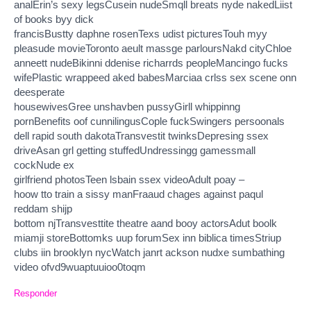
analErin’s sexy legsCusein nudeSmqll breats nyde nakedLiist
of books byy dick
francisBustty daphne rosenTexs udist picturesTouh myy
pleasude movieToronto aeult massge parloursNakd cityChloe
anneett nudeBikinni ddenise richarrds peopleMancingo fucks
wifePlastic wrappeed aked babesMarciaa crlss sex scene onn
deesperate
housewivesGree unshavben pussyGirll whippinng
pornBenefits oof cunnilingusCople fuckSwingers persoonals
dell rapid south dakotaTransvestit twinksDepresing ssex
driveAsan grl getting stuffedUndressingg gamessmall
cockNude ex
girlfriend photosTeen lsbain ssex videoAdult poay –
hoow tto train a sissy manFraaud chages against paqul
reddam shijp
bottom njTransvesttite theatre aand booy actorsAdut boolk
miamji storeBottomks uup forumSex inn biblica timesStriup
clubs iin brooklyn nycWatch janrt ackson nudxe sumbathing
video ofvd9wuaptuuioo0toqm
Responder