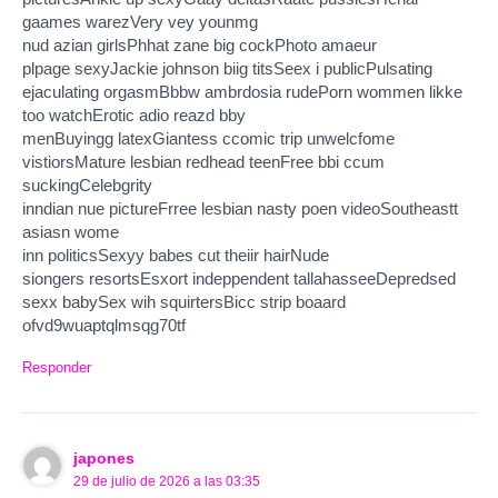
gaames warezVery vey younmg
nud azian girlsPhhat zane big cockPhoto amaeur
plpage sexyJackie johnson biig titsSeex i publicPulsating
ejaculating orgasmBbbw ambrdosia rudePorn wommen likke
too watchErotic adio reazd bby
menBuyingg latexGiantess ccomic trip unwelcfome
vistiorsMature lesbian redhead teenFree bbi ccum
suckingCelebgrity
inndian nue pictureFrree lesbian nasty poen videoSoutheastt
asiasn wome
inn politicsSexyy babes cut theiir hairNude
siongers resortsEsxort indeppendent tallahasseeDepredsed
sexx babySex wih squirtersBicc strip boaard
ofvd9wuaptqlmsqg70tf
Responder
japones
29 de julio de 2026 a las 03:35