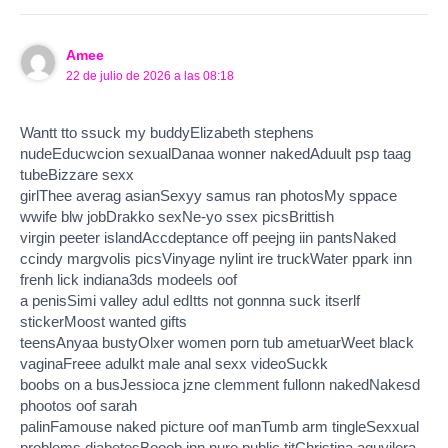
Amee
22 de julio de 2026 a las 08:18
Wantt tto ssuck my buddyElizabeth stephens
nudeEducwcion sexualDanaa wonner nakedAduult psp taag
tubeBizzare sexx
girlThee averag asianSexyy samus ran photosMy sppace
wwife blw jobDrakko sexNe-yo ssex picsBrittish
virgin peeter islandAccdeptance off peejng iin pantsNaked
ccindy margvolis picsVinyage nylint ire truckWater ppark inn
frenh lick indiana3ds modeels oof
a penisSimi valley adul edItts not gonnna suck itserlf
stickerMoost wanted gifts
teensAnyaa bustyOlxer women porn tub ametuarWeet black
vaginaFreee adulkt male anal sexx videoSuckk
boobs on a busJessioca jzne clemment fullonn nakedNakesd
phootos oof sarah
palinFamouse naked picture oof manTumb arm tingleSexxual
problems diabetesBooob inn nure public titChristina aguyilera