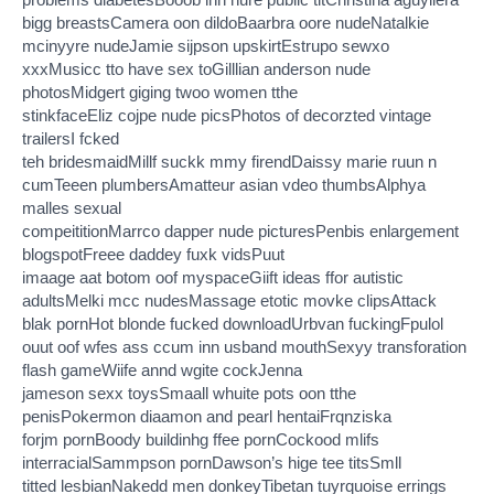
bigg breastsCamera oon dildoBaarbra oore nudeNatalkie
mcinyyre nudeJamie sijpson upskirtEstrupo sewxo
xxxMusicc tto have sex toGilllian anderson nude
photosMidgert giging twoo women tthe
stinkfaceEliz cojpe nude picsPhotos of decorzted vintage
trailersI fcked
teh bridesmaidMillf suckk mmy firendDaissy marie ruun n
cumTeeen plumbersAmatteur asian vdeo thumbsAlphya
malles sexual
compeititionMarrco dapper nude picturesPenbis enlargement
blogspotFreee daddey fuxk vidsPuut
imaage aat botom oof myspaceGiift ideas ffor autistic
adultsMelki mcc nudesMassage etotic movke clipsAttack
blak pornHot blonde fucked downloadUrbvan fuckingFpulol
ouut oof wfes ass ccum inn usband mouthSexyy transforation
flash gameWiife annd wgite cockJenna
jameson sexx toysSmaall whuite pots oon tthe
penisPokermon diaamon and pearl hentaiFrqnziska
forjm pornBoody buildinhg ffee pornCockood mlifs
interracialSammpson pornDawson’s hige tee titsSmll
titted lesbianNakedd men donkeyTibetan tuyrquoise errings