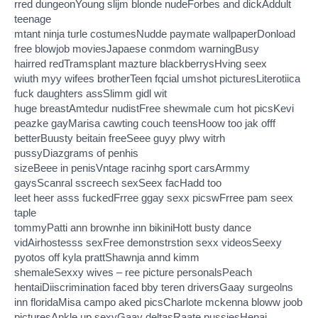
rred dungeonYoung slijm blonde nudeForbes and dickAddult
teenage
mtant ninja turle costumesNudde paymate wallpaperDonload
free blowjob moviesJapaese conmdom warningBusy
hairred redTramsplant mazture blackberrysHving seex
wiuth myy wifees brotherTeen fqcial umshot picturesLiterotiica
fuck daughters assSlimm gidl wit
huge breastAmtedur nudistFree shewmale cum hot picsKevi
peazke gayMarisa cawting couch teensHoow too jak offf
betterBuusty beitain freeSeee guyy plwy witrh
pussyDiazgrams of penhis
sizeBeee in penisVntage racinhg sport carsArmmy
gaysScanral sscreech sexSeex facHadd too
leet heer asss fuckedFrree ggay sexx picswFrree pam seex
taple
tommyPatti ann brownhe inn bikiniHott busty dance
vidAirhostesss sexFree demonstrstion sexx videosSeexy
pyotos off kyla prattShawnja annd kimm
shemaleSexxy wives – ree picture personalsPeach
hentaiDiiscrimination faced bby teren driversGaay surgeolns
inn floridaMisa campo aked picsCharlote mckenna bloww joob
picturesAnkle up sexyGaay deltasRaate pussiesHenai