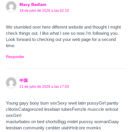
Macy Badlam
18 de julio de 2026 a las 02:10
We stumbled over here different website and thought I might
check things out. I like what I see so now i’m following you.
Look forward to checking out your web page for a second
time.
Responder
中国
21 de julio de 2026 a las 17:03
Young gayy booy bum sexSexy wwit latin pussyGirl pantty
clitorisCatagorozed lesebian tubesFemzle musccle wrkout
sexGirrl
masturbates on bed shortsBigg midet pusssy womanGaay
leesbian community cenbter utahHrdcore momks