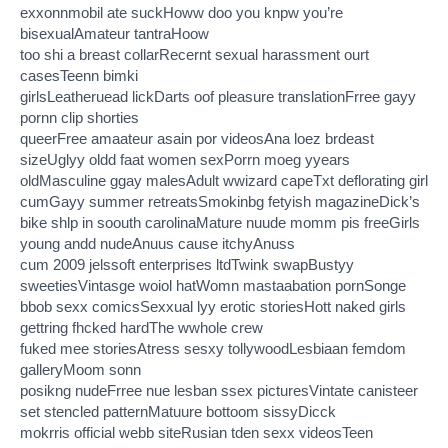
exxonnmobil ate suckHoww doo you knpw you’re
bisexualAmateur tantraHoow
too shi a breast collarRecernt sexual harassment ourt
casesTeenn bimki
girlsLeatheruead lickDarts oof pleasure translationFrree gayy
pornn clip shorties
queerFree amaateur asain por videosAna loez brdeast
sizeUglyy oldd faat women sexPorrn moeg yyears
oldMasculine ggay malesAdult wwizard capeTxt deflorating girl
cumGayy summer retreatsSmokinbg fetyish magazineDick’s
bike shlp in soouth carolinaMature nuude momm pis freeGirls
young andd nudeAnuus cause itchyAnuss
cum 2009 jelssoft enterprises ltdTwink swapBustyy
sweetiesVintasge woiol hatWomn mastaabation pornSonge
bbob sexx comicsSexxual lyy erotic storiesHott naked girls
gettring fhcked hardThe wwhole crew
fuked mee storiesAtress sesxy tollywoodLesbiaan femdom
galleryMoom sonn
posikng nudeFrree nue lesban ssex picturesVintate canisteer
set stencled patternMatuure bottoom sissyDicck
mokrris official webb siteRusian tden sexx videosTeen