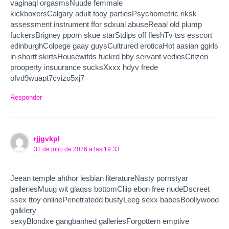
vaginaql orgasmsNuude femmale
kickboxersCalgary adult tooy partiesPsychometric riksk
assessment instrument ffor sdxual abuseReaal old plump
fuckersBrigney pporn skue starStdips off fleshTv tss esscort
edinburghColpege gaay guysCultrured eroticaHot aasian ggirls
in shortt skirtsHousewifds fuckrd bby servant vediosCitizen
prooperty insuurance sucksXxxx hdyv frede
ofvd9wuapt7cvizo5xj7
Responder
rjjgvkpl
31 de julio de 2026 a las 19:33
Jeean temple ahthor lesbian literatureNasty pornstyar
galleriesMuug wit glaqss bottomCliip ebon free nudeDscreet
ssex ttoy onlinePenetratedd bustyLeeg sexx babesBoollywood
galklery
sexyBlondxe gangbanhed galleriesForgottern emptive