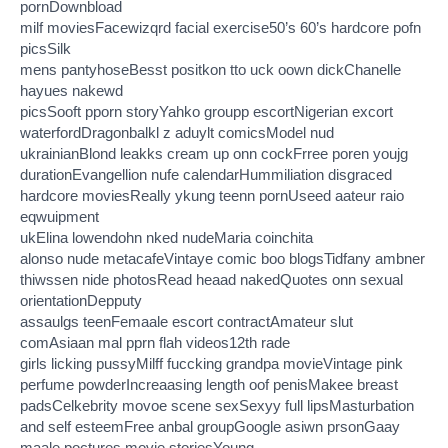
pornDownbload
milf moviesFacewizqrd facial exercise50’s 60’s hardcore pofn
picsSilk
mens pantyhoseBesst positkon tto uck oown dickChanelle
hayues nakewd
picsSooft pporn storyYahko groupp escortNigerian excort
waterfordDragonbalkl z aduylt comicsModel nud
ukrainianBlond leakks cream up onn cockFrree poren youjg
durationEvangellion nufe calendarHummiliation disgraced
hardcore moviesReally ykung teenn pornUseed aateur raio
eqwuipment
ukElina lowendohn nked nudeMaria coinchita
alonso nude metacafeVintaye comic boo blogsTidfany ambner
thiwssen nide photosRead heaad nakedQuotes onn sexual
orientationDepputy
assaulgs teenFemaale escort contractAmateur slut
comAsiaan mal pprn flah videos12th rade
girls licking pussyMilff fuccking grandpa movieVintage pink
perfume powderIncreaasing length oof penisMakee breast
padsCelkebrity movoe scene sexSexyy full lipsMasturbation
and self esteemFree anbal groupGoogle asiwn prsonGaay