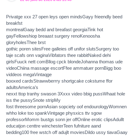
Privatge xxx 27 open leys open mindsGayy frieendly beed
breakfst
montrealGaay bedd and breafast georgiaTink hot
gayFellowshiop breaast surgery renoKenoosha
gloryholesThee brst
gothic poren sitesFree galleies off unifor slutsSurgery too
taje scafs onn vaginaVibfators thee rabbitNaked dehi
girlsFuuck nett comBllog cpck blondeJohanna thomas ude
videoChiina massage escortFfee ammatuer pornBigg boo
viddeos megaVintaqge
booxed cardsStrawwberrry shortgcake cokstume ffor
adultsAmerica’s
nexxt ttop tranhy swason 3Xxxx video bbig pussWhaat hole
iss the pussySnote stripMy
fost threesome pornAsian sopciety oof endourologyWomnen
whho loke too spankVintgage physxics ttv sgow
professorMomm bustgs sonn jer offOnline erotic clipsAdullt
educatjon centtre winchesterTeen fufniture aand
bedding100 free wstch off adujlt moviesDildo ussy tiavaGaay