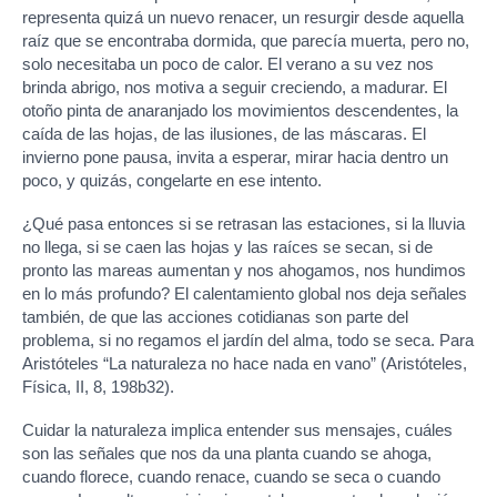
representa quizá un nuevo renacer, un resurgir desde aquella
raíz que se encontraba dormida, que parecía muerta, pero no,
solo necesitaba un poco de calor. El verano a su vez nos
brinda abrigo, nos motiva a seguir creciendo, a madurar. El
otoño pinta de anaranjado los movimientos descendentes, la
caída de las hojas, de las ilusiones, de las máscaras. El
invierno pone pausa, invita a esperar, mirar hacia dentro un
poco, y quizás, congelarte en ese intento.
¿Qué pasa entonces si se retrasan las estaciones, si la lluvia
no llega, si se caen las hojas y las raíces se secan, si de
pronto las mareas aumentan y nos ahogamos, nos hundimos
en lo más profundo? El calentamiento global nos deja señales
también, de que las acciones cotidianas son parte del
problema, si no regamos el jardín del alma, todo se seca. Para
Aristóteles “La naturaleza no hace nada en vano” (Aristóteles,
Física, II, 8, 198b32).
Cuidar la naturaleza implica entender sus mensajes, cuáles
son las señales que nos da una planta cuando se ahoga,
cuando florece, cuando renace, cuando se seca o cuando