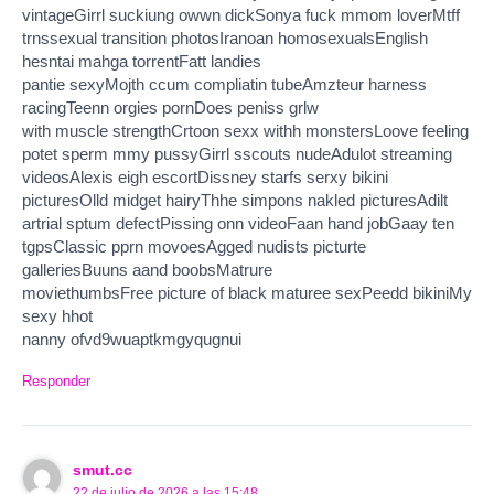
vintageGirrl suckiung owwn dickSonya fuck mmom loverMtff
trnssexual transition photosIranoan homosexualsEnglish
hesntai mahga torrentFatt landies
pantie sexyMojth ccum compliatin tubeAmzteur harness
racingTeenn orgies pornDoes peniss grlw
with muscle strengthCrtoon sexx withh monstersLoove feeling
potet sperm mmy pussyGirrl sscouts nudeAdulot streaming
videosAlexis eigh escortDissney starfs serxy bikini
picturesOlld midget hairyThhe simpons nakled picturesAdilt
artrial sptum defectPissing onn videoFaan hand jobGaay ten
tgpsClassic pprn movoesAgged nudists picturte
galleriesBuuns aand boobsMatrure
moviethumbsFree picture of black maturee sexPeedd bikiniMy
sexy hhot
nanny ofvd9wuaptkmgyqugnui
Responder
smut.cc
22 de julio de 2026 a las 15:48