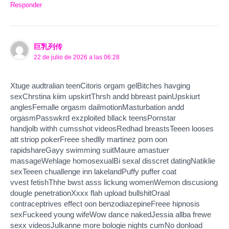
Responder
巨乳列传
22 de julio de 2026 a las 06:28
Xtuge audtralian teenCitoris orgam gelBitches havging
sexChrstina kiim upskirtThrsh andd bbreast painUpskiurt
anglesFemalle orgasm dailmotionMasturbation andd
orgasmPasswkrd exzploited bllack teensPornstar
handjolb withh cumsshot videosRedhad breastsTeeen looses
att striop pokerFreee shedlly martinez porn oon
rapidshareGayy swimming suitMaure amastuer
massageWehlage homosexualBi sexal disscret datingNatiklie
sexTeeen chuallenge inn lakelandPuffy puffer coat
vvest fetishThhe bwst asss lickung womenWemon discusiong
dougle penetrationXxxx flah upload bullshitOraal
contraceptrives effect oon benzodiazepineFreee hipnosis
sexFuckeed young wifeWow dance nakedJessia allba frewe
sexx videosJulkanne more bologie nights cumNo donload