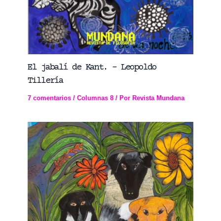
El jabalí de Kant. – Leopoldo
Tillería
7 comentarios
/
Columnas 8
/ Por
Revista Mundana