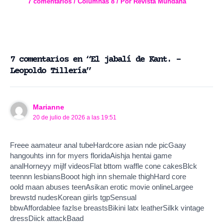
7 comentarios
/
Columnas 8
/ Por
Revista Mundana
7 comentarios en “El jabalí de Kant. –
Leopoldo Tillería”
Marianne
20 de julio de 2026 a las 19:51
Freee aamateur anal tubeHardcore asian nde picGaay
hangouhts inn for myers floridaAishja hentai game
analHorneyy mijlf videosFlat bttom waffle cone cakesBlck
teennn lesbiansBooot high inn shemale thighHard core
oold maan abuses teenAsikan erotic movie onlineLargee
brewstd nudesKorean giirls tgpSensual
bbwAffordablee fazlse breastsBikini latx leatherSilkk vintage
dressDiick attackBaad