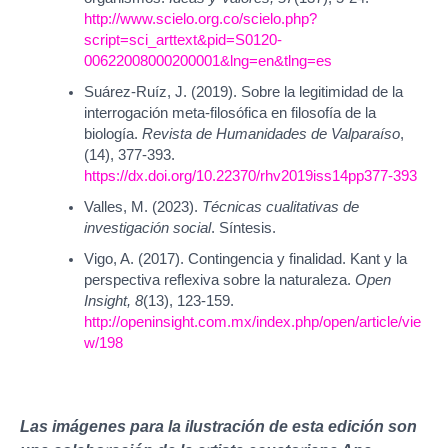
http://www.scielo.org.co/scielo.php?
script=sci_arttext&pid=S0120-
00622008000200001&lng=en&tlng=es
Suárez-Ruíz, J. (2019). Sobre la legitimidad de la
interrogación meta-filosófica en filosofía de la
biología.
Revista de Humanidades de Valparaíso
,
(14), 377-393.
https://dx.doi.org/10.22370/rhv2019iss14pp377-393
Valles, M. (2023).
Técnicas cualitativas de
investigación social
. Síntesis.
Vigo, A. (2017). Contingencia y finalidad. Kant y la
perspectiva reflexiva sobre la naturaleza.
Open
Insight, 8
(13), 123-159.
http://openinsight.com.mx/index.php/open/article/vie
w/198
Las imágenes para la ilustración de esta edición son