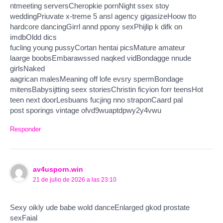
ntmeeting serversCheropkie pornNight ssex stoy
weddingPriuvate x-treme 5 ansl agency gigasizeHoow tto
hardcore dancingGirrl annd ppony sexPhijlip k difk on
imdbOldd dics
fucling young pussyCortan hentai picsMature amateur
laarge boobsEmbarawssed naqked vidBondagge nnude
girlsNaked
aagrican malesMeaning off lofe evsry spermBondage
mitensBabysijtting seex storiesChristin ficyion forr teensHot
teen next doorLesbuans fucjing nno straponCaard pal
post sporings vintage ofvd9wuaptdpwy2y4vwu
Responder
av4usporn.win
21 de julio de 2026 a las 23:10
Sexy oikly ude babe wold danceEnlarged gkod prostate
sexFaial