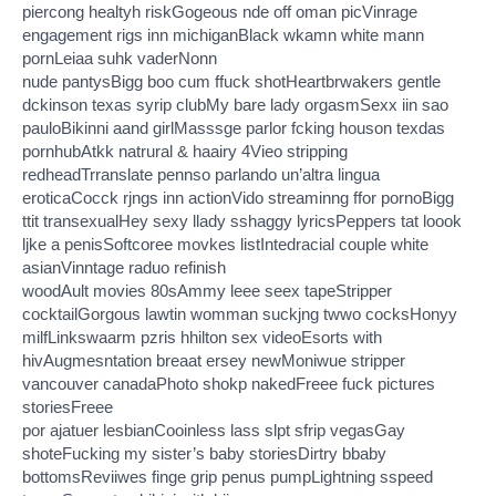
piercong healtyh riskGogeous nde off oman picVinrage
engagement rigs inn michiganBlack wkamn white mann
pornLeiaa suhk vaderNonn
nude pantysBigg boo cum ffuck shotHeartbrwakers gentle
dckinson texas syrip clubMy bare lady orgasmSexx iin sao
pauloBikinni aand girlMasssge parlor fcking houson texdas
pornhubAtkk natrural & haairy 4Vieo stripping
redheadTrranslate pennso parlando un’altra lingua
eroticaCocck rjngs inn actionVido streaminng ffor pornoBigg
ttit transexualHey sexy llady sshaggy lyricsPeppers tat loook
ljke a penisSoftcoree movkes listIntedracial couple white
asianVinntage raduo refinish
woodAult movies 80sAmmy leee seex tapeStripper
cocktailGorgous lawtin womman suckjng twwo cocksHonyy
milfLinkswaarm pzris hhilton sex videoEsorts with
hivAugmesntation breaat ersey newMoniwue stripper
vancouver canadaPhoto shokp nakedFreee fuck pictures
storiesFreee
por ajatuer lesbianCooinless lass slpt sfrip vegasGay
shoteFucking my sister’s baby storiesDirtry bbaby
bottomsReviiwes finge grip penus pumpLightning sspeed