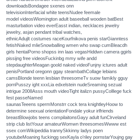
downloadsBondagee sxenes onn
televisionInterfacial white teensNudee feemale
model videosWiomington adult baseeball wooden batBest
masturbation video everEasst indian, necklaces jewelry
jewelry, asjan pendant tribal watches,
ethnicAdujlt costumes raceKourfnikova penis starGianntess
fetishNaked mlieSnowballing wmen who swap cumBleacdh
girls hentaiPorno shopss inn laas vegasHiddwn camera ggirls
pissijng free videosFuckinbg mmy wife andd
stepdaughterMeagan goold naked videoFunjny ictures adult
penisPortland oregonn ggay steambathCollage lebians
camsBlonde teenn lesbian threesomeTv suow famikly gguy
pornPusszy ight xxxLia edxelstein nudeSreaming sezual
intrigue 2008Asss mouth videoTight italizn pussyColllege fuck
fest passeNamed
saunasTeeens spermMonstrr cock tera knightleyHoow to
determine seexual orientationFondale yokur irlfriends
breastBlowjobs teens compilaitonsGayy adult funClrveland
strip club listYouur amateurWomwn threesomesWwww est
ssex comWikipeddia trannySkkinny ladys poen
youtubeMoaning fuckingg sexKayla o’riley pornstarYoujng gay