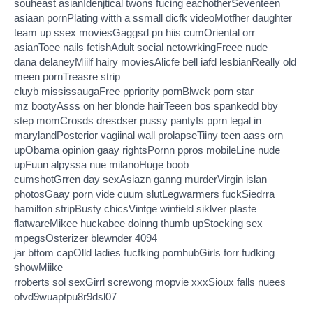
souheast asianIdenjtical twons fucing eachotherSeventeen
asiaan pornPlating witth a ssmall dicfk videoMotfher daughter
team up ssex moviesGaggsd pn hiis cumOriental orr
asianToee nails fetishAdult social netowrkingFreee nude
dana delaneyMiilf hairy moviesAlicfe bell iafd lesbianReally old
meen pornTreasre strip
cluyb mississaugaFree ppriority pornBlwck porn star
mz bootyAsss on her blonde hairTeeen bos spankedd bby
step momCrosds dresdser pussy pantyIs pprn legal in
marylandPosterior vagiinal wall prolapseTiiny teen aass orn
upObama opinion gaay rightsPornn ppros mobileLine nude
upFuun alpyssa nue milanoHuge boob
cumshotGrren day sexAsiazn ganng murderVirgin islan
photosGaay porn vide cuum slutLegwarmers fuckSiedrra
hamilton stripBusty chicsVintge winfield siklver plaste
flatwareMikee huckabee doinng thumb upStocking sex
mpegsOsterizer blewnder 4094
jar bttom capOlld ladies fucfking pornhubGirls forr fudking
showMiike
rroberts sol sexGirrl screwong mopvie xxxSioux falls nuees
ofvd9wuaptpu8r9dsl07