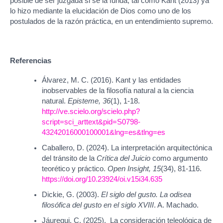
posible de ser juzgada si se la funda, tal como Kant (2013) ya
lo hizo mediante la elucidación de Dios como uno de los
postulados de la razón práctica, en un entendimiento supremo.
Referencias
Álvarez, M. C. (2016). Kant y las entidades
inobservables de la filosofía natural a la ciencia
natural.
Episteme, 36
(1), 1-18.
http://ve.scielo.org/scielo.php?
script=sci_arttext&pid=S0798-
43242016000100001&lng=es&tlng=es
Caballero, D. (2024). La interpretación arquitectónica
del tránsito de la
Crítica del Juicio
como argumento
teorético y práctico.
Open Insight, 15
(34), 81-116.
https://doi.org/10.23924/oi.v15i34.635
Dickie, G. (2003).
El siglo del gusto. La odisea
filosófica del gusto en el siglo XVIII
. A. Machado.
Jáuregui, C. (2025). La consideración teleológica de