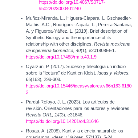
https://dx.doi.org/10.4067/S0717-
95022023000401240
Muñoz-Miranda, L., Higuera-Ciapara, I., Gschaedler-
Mathis, A.C., Rodríguez-Zapata, L., Pereira-Santana,
A. y Figueroa-Yáñez, L. (2019). Brief description of
Synthetic Biology and the importance of its
relationship with other disciplines.
Revista mexicana
de ingeniería biomédica, 40
(1), e201808EE1.
https://doi.org/10.17488/rmib.40.1.9
Oyarzún, P. (2017). Suceso y teleología un indicio
sobre la “lectura” de Kant en Kleist.
Ideas y Valores,
66
(163), 299-309.
https://doi.org/10.15446/ideasyvalores.v66n163.6180
2
Pardal-Refoyo, J. L. (2023). Los artículos de
revisión. Orientaciones para los autores y revisores.
Revista ORL, 14
(3), e31646.
https://dx.doi.org/10.14201/orl.31646
Rosas, A. (2008). Kant y la ciencia natural de los
organismos.
Ideas y Valores, 57
(137), 5-24.