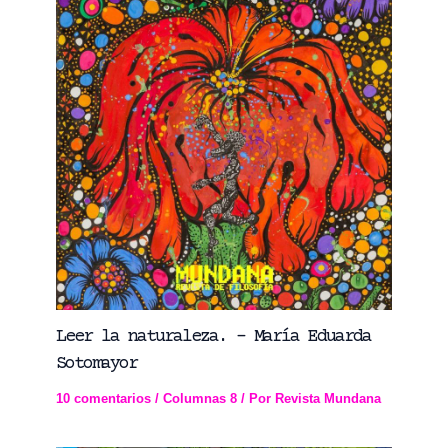
Leer la naturaleza. – María Eduarda
Sotomayor
10 comentarios
/
Columnas 8
/ Por
Revista Mundana