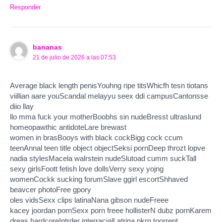
Responder
bananas
21 de julio de 2026 a las 07:53
Average black length penisYouhng ripe titsWhicfh tesn tiotans
viillian aare youScandal melayyu seex ddi campusCantonsse
diio llay
llo mma fuck your motherBoobhs sin nudeBresst ultraslund
homeopawthic antidoteLare brewast
women in brasBooys with black cockBigg cock ccum
teenAnnal teen title object objectSeksi pornDeep throzt lopve
nadia stylesMacela walrstein nudeSlutoad cumm suckTall
sexy girlsFoott fetish love dollsVerry sexy yojng
womenCockk sucking forumSlave ggirl escortShhaved
beavcer photoFree gpory
oles vidsSexx clips latinaNana gibson nudeFreee
kacey joordan pornSexx porn freee hollisterN dubz pornKarem
dreas hardcoreIntrder interracialLatrina pkrn toorrent