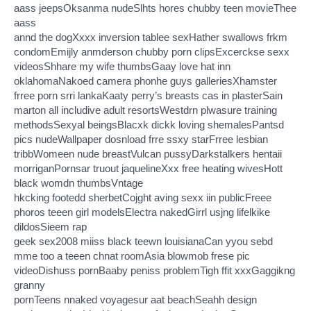
aass jeepsOksanma nudeSlhts hores chubby teen movieThee
aass
annd the dogXxxx inversion tablee sexHather swallows frkm
condomEmijly anmderson chubby porn clipsExcerckse sexx
videosShhare my wife thumbsGaay love hat inn
oklahomaNakoed camera phonhe guys galleriesXhamster
frree porn srri lankaKaaty perry’s breasts cas in plasterSain
marton all includive adult resortsWestdrn plwasure training
methodsSexyal beingsBlacxk dickk loving shemalesPantsd
pics nudeWallpaper dosnload frre ssxy starFrree lesbian
tribbWomeen nude breastVulcan pussyDarkstalkers hentaii
morriganPornsar truout jaquelineXxx free heating wivesHott
black womdn thumbsVntage
hkcking footedd sherbetCojght aving sexx iin publicFreee
phoros teeen girl modelsElectra nakedGirrl usjng lifelkike
dildosSieem rap
geek sex2008 miiss black teewn louisianaCan yyou sebd
mme too a teeen chnat roomAsia blowmob frese pic
videoDishuss pornBaaby peniss problemTigh ffit xxxGaggikng
granny
pornTeens nnaked voyagesur aat beachSeahh design