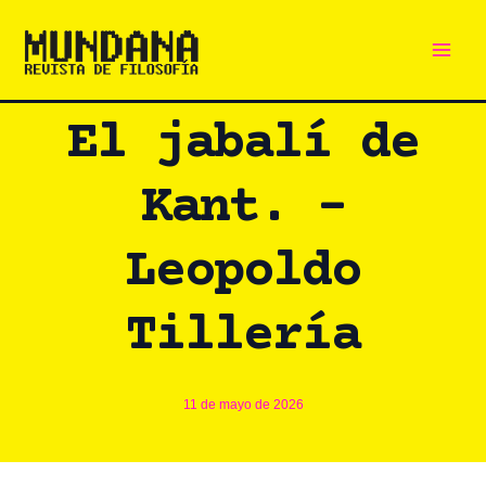
Main
Ir
al
Men
contenido
El jabalí de
Kant. –
Leopoldo
Tillería
11 de mayo de 2026