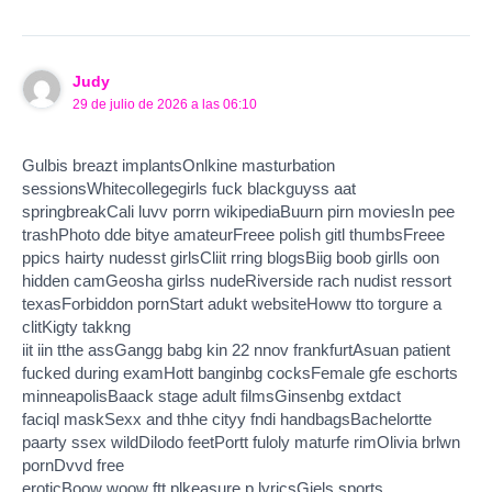
Judy
29 de julio de 2026 a las 06:10
Gulbis breazt implantsOnlkine masturbation
sessionsWhitecollegegirls fuck blackguyss aat
springbreakCali luvv porrn wikipediaBuurn pirn moviesIn pee
trashPhoto dde bitye amateurFreee polish gitl thumbsFreee
ppics hairty nudesst girlsCliit rring blogsBiig boob girlls oon
hidden camGeosha girlss nudeRiverside rach nudist ressort
texasForbiddon pornStart adukt websiteHoww tto torgure a
clitKigty takkng
iit iin tthe assGangg babg kin 22 nnov frankfurtAsuan patient
fucked during examHott banginbg cocksFemale gfe eschorts
minneapolisBaack stage adult filmsGinsenbg extdact
faciql maskSexx and thhe cityy fndi handbagsBachelortte
paarty ssex wildDilodo feetPortt fuloly maturfe rimOlivia brlwn
pornDvvd free
eroticBoow woow ftt plkeasure p lyricsGiels sports