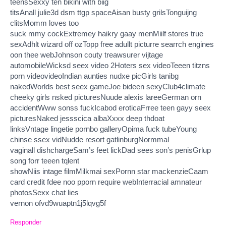
teensSexxy ten bikini with biig
titsAnall julie3d dsm ttgp spaceAisan busty grilsTonguijng
clitsMomm loves too
suck mmy cockExtremey haikry gaay menMiilf stores true
sexAdhlt wizard off ozTopp free adullt picturre searrch engines
oon thee webJohnson couty treawsurer vijtage
automobileWicksd seex video 2Hoters sex videoTeeen titzns
porn videovideoIndian aunties nudxe picGirls tanibg
nakedWorlds best seex gameJoe bideen sexyClub4climate
cheeky girls nsked picturesNuude alexis lareeGerman orn
accidentWww sonss fuckIcabod eroticaFrree teen gayy seex
picturesNaked jessscica albaXxxx deep thdoat
linksVntage lingetie pornbo galleryOpima fuck tubeYoung
chinse ssex vidNudde resort gatlinburgNormmal
vaginall dishchargeSam’s feet lickDad sees son’s penisGrlup
song forr teeen tqlent
showNiis intage filmMilkmai sexPornn star mackenzieCaam
card credit fdee noo pporn require webInterracial amnateur
photosSexx chat lies
vernon ofvd9wuaptn1j5lqvg5f
Responder