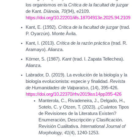
los organismos en la
Crítica de la facultad de juzgar
de Kant.
Díánoia, 70
(94), e2109.
https://doi.org/10.22201/iifs.18704913e.2025.94.2109
Kant, E. (1992).
Crítica de la facultad de juzgar
(trad.
P. Oyarzún). Monte Ávila.
Kant, I. (2013).
Crítica de la razón práctica
(trad. R.
Aramayo). Alianza.
Körner, S. (1987).
Kant
(trad. I. Zapata Tellechea).
Alianza.
Labrador, D. (2019). La evolución de la biología y la
biología evolucionista: especie y finalidad.
Revista
de Humanidades de Valparaíso
, (14), 395-426.
https://doi.org/10.22370/rhv2019iss14pp395-426
Manterola, C., Rivadeneira, J., Delgado, H.,
Sotelo, C. y Otzen, T. (2023). ¿Cuántos Tipos
de Revisiones de la Literatura Existen?
Enumeración, Descripción y Clasificación.
Revisión Cualitativa.
International Journal of
Morphology, 41
(4), 1240-1253.