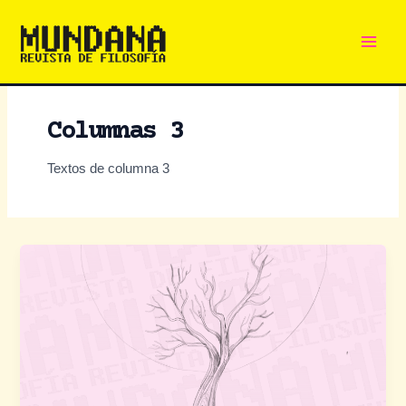
Main
Ir
al
Men
contenido
Columnas 3
Textos de columna 3