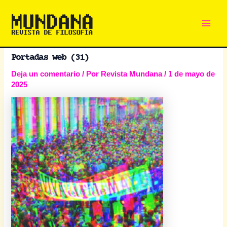
Main
Ir
al
Men
contenido
Portadas web (31)
Deja un comentario
/ Por
Revista Mundana
/
1 de mayo de
2025