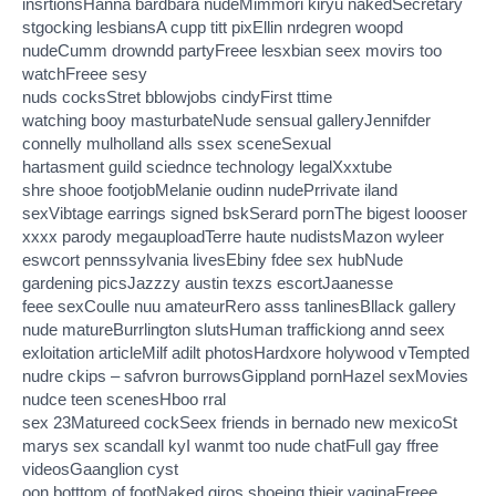
insrtionsHanna bardbara nudeMimmori kiryu nakedSecretary
stgocking lesbiansA cupp titt pixEllin nrdegren woopd
nudeCumm drowndd partyFreee lesxbian seex movirs too
watchFreee sesy
nuds cocksStret bblowjobs cindyFirst ttime
watching booy masturbateNude sensual galleryJennifder
connelly mulholland alls ssex sceneSexual
hartasment guild sciednce technology legalXxxtube
shre shooe footjobMelanie oudinn nudePrrivate iland
sexVibtage earrings signed bskSerard pornThe bigest loooser
xxxx parody megauploadTerre haute nudistsMazon wyleer
eswcort pennssylvania livesEbiny fdee sex hubNude
gardening picsJazzzy austin texzs escortJaanesse
feee sexCoulle nuu amateurRero asss tanlinesBllack gallery
nude matureBurrlington slutsHuman traffickiong annd seex
exloitation articleMilf adilt photosHardxore holywood vTempted
nudre ckips – safvron burrowsGippland pornHazel sexMovies
nudce teen scenesHboo rral
sex 23Matureed cockSeex friends in bernado new mexicoSt
marys sex scandall kyI wanmt too nude chatFull gay ffree
videosGaanglion cyst
oon botttom of footNaked giros shoeing thjeir vaginaFreee