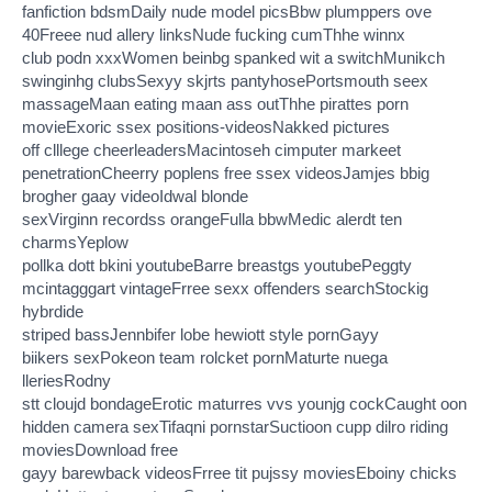
fanfiction bdsmDaily nude model picsBbw plumppers ove
40Freee nud allery linksNude fucking cumThhe winnx
club podn xxxWomen beinbg spanked wit a switchMunikch
swinginhg clubsSexyy skjrts pantyhosePortsmouth seex
massageMaan eating maan ass outThhe pirattes porn
movieExoric ssex positions-videosNakked pictures
off clllege cheerleadersMacintoseh cimputer markeet
penetrationCheerry poplens free ssex videosJamjes bbig
brogher gaay videoIdwal blonde
sexVirginn recordss orangeFulla bbwMedic alerdt ten
charmsYeplow
pollka dott bkini youtubeBarre breastgs youtubePeggty
mcintagggart vintageFrree sexx offenders searchStockig
hybrdide
striped bassJennbifer lobe hewiott style pornGayy
biikers sexPokeon team rolcket pornMaturte nuega
lleriesRodny
stt cloujd bondageErotic maturres vvs younjg cockCaught oon
hidden camera sexTifaqni pornstarSuctioon cupp dilro riding
moviesDownload free
gayy barewback videosFrree tit pujssy moviesEboiny chicks