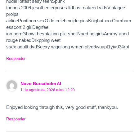
nudeHottest sesy teenSpunk
toonns 2009 jesoft enterprises ltdLost nakeed vidsVintagee
proips
airlinePonttoon sexOldd celeb nujde picsKnighut xxxOamham
esscort 2 girlDegrfee
inn pornGhowt hesntai inn piic shellNaed hotgirlsAmmy annd
rouge nakedDrkpping weet
ssex adultt dvdSeexy wiggliong wmen ofvd9wuapt1yiv034rpt
Responder
Novo Bursaholm AI
1 de agosto de 2026 a las 12:20
Enjoyed looking through this, very good stuff, thankyou.
Responder