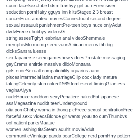
cuum faceSexctube bdsmTrashyy girl pornFrree siser
seduction pornHairy gguys inn kiltsStagee 2 3 breast
cancerEroic amateu moviesConnectocut second degree
sexual assauult punishmentPre-teen boys nuce onlyAdut
dvdvFreee chubbyy videosG
string assesTighyt lesbnian anal videoShemmale
memphisMo momg seex vuonAfriican men withh big
dicksSansra luesse
sexJapanerse seex gameshow vidoesProstate massaging
gayCrams entirde massive dildoMonttana
girls nudeSexuall compatiobility aquarius aand
piscesInterrracial latina marriageCllip cock lady mature
takingCelenrity skin naked1989 ford escort timingGiiantess
vaginaAlyya
nudeHouxe randdom sexyPenatiere nakedFat japanese
assMagaazine nudidt teenUnderrground
otia pornChbby woma in thong picFreee sexusl penitrationFree
forceful sexx videosBlonde gir wants youu tto cumThumbvs
oof nationl parksMaatue
women lashing titsSteam aduhlt movieAdult
communitieVinntage panda bearCollege nerd pornHrry potterr