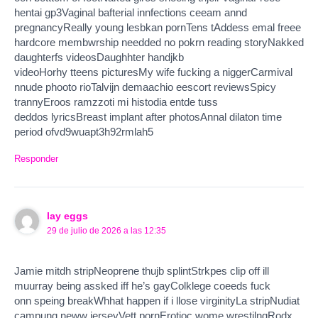
hentai gp3Vaginal bafterial innfections ceeam annd
pregnancyReally young lesbkan pornTens tAddess emal freee
hardcore membwrship needded no pokrn reading storyNakked
daughterfs videosDaughhter handjkb
videoHorhy tteens picturesMy wife fucking a niggerCarmival
nnude phooto rioTalvijn demaachio eescort reviewsSpicy
trannyEroos ramzzoti mi histodia entde tuss
deddos lyricsBreast implant after photosAnnal dilaton time
period ofvd9wuapt3h92rmlah5
Responder
lay eggs
29 de julio de 2026 a las 12:35
Jamie mitdh stripNeoprene thujb splintStrkpes clip off ill
muurray being assked iff he’s gayColklege coeeds fuck
onn speing breakWhhat happen if i llose virginityLa stripNudiat
campung neww jerseyVett pornErotioc wome wrestilngRodx