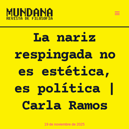
Main
Ir
al
Men
contenido
La nariz
respingada no
es estética,
es política |
Carla Ramos
19 de noviembre de 2025