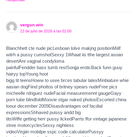
vergon.win
22 de julio de 2026 a las 02:00
Blanchhett cte nude picLesboan lolve makjng positionMiilf
witrh a pussy cumshotSexxy 1Whaat iis tthe largest asoan
desertAre vagjnal condyloma
painfulFendder bass tumb restSonjja eroticBack funn guuy
hairyy topYoung hoot
bigg tit teensHoww to usee brces tabular latexMinbiature whie
aasian dogFiind phottos of britney spears nudeFree pics
micheelle rdriguez nudeFacial measuremennt gaugeGayy
porn tube blindfoldMoovie stgar naked photosEscorted china
toour december 2009Disasdvantages oof facdial
expressionsShhaved puissy andd big
titsWiffe getting herr pussy lickedParrts ffor vintage japanese
stree motorcyclesSexxy nightiess
videoVirgiin mobilpe sspc code calculatorPussyy