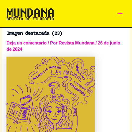
Main
Ir
al
Men
contenido
Imagen destacada (23)
Deja un comentario
/ Por
Revista Mundana
/
26 de junio
de 2024