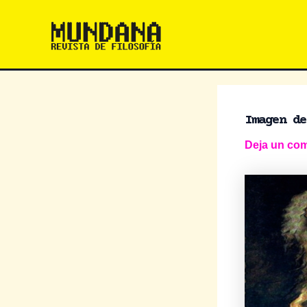
Ir
al
contenido
Imagen de
Deja un com