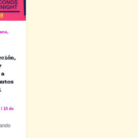
,
dana
cción,
y
 a
nutos
l
a
/
10 de
nando