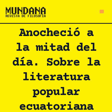
Main
Ir
al
Men
contenido
Anocheció a
la mitad del
día. Sobre la
literatura
popular
ecuatoriana