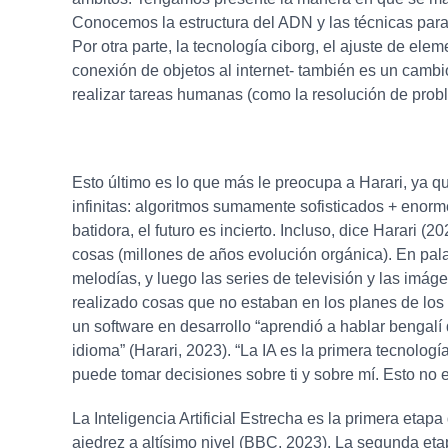
Conocemos la estructura del ADN y las técnicas para
Por otra parte, la tecnología ciborg, el ajuste de el
conexión de objetos al internet- también es un cambio 
realizar tareas humanas (como la resolución de probl
Esto último es lo que más le preocupa a Harari, ya que
infinitas: algoritmos sumamente sofisticados + enor
batidora, el futuro es incierto. Incluso, dice Harari (2
cosas (millones de años evolución orgánica). En palab
melodías, y luego las series de televisión y las imá
realizado cosas que no estaban en los planes de los
un software en desarrollo “aprendió a hablar bengalí
idioma” (Harari, 2023). “La IA es la primera tecnolo
puede tomar decisiones sobre ti y sobre mí. Esto no e
La Inteligencia Artificial Estrecha es la primera et
ajedrez a altísimo nivel (BBC, 2023). La segunda et