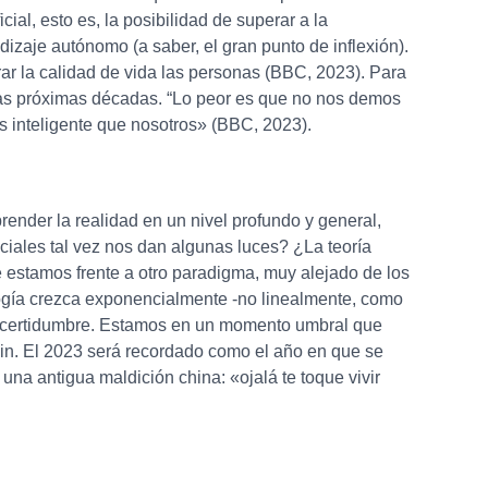
ial, esto es, la posibilidad de superar a la
zaje autónomo (a saber, el gran punto de inflexión).
r la calidad de vida las personas (BBC, 2023). Para
 las próximas décadas. “Lo peor es que no nos demos
inteligente que nosotros» (BBC, 2023).
render la realidad en un nivel profundo y general,
iales tal vez nos dan algunas luces? ¿La teoría
e estamos frente a otro paradigma, muy alejado de los
ología crezca exponencialmente -no linealmente, como
a incertidumbre. Estamos en un momento umbral que
n. El 2023 será recordado como el año en que se
a una antigua maldición china: «ojalá te toque vivir