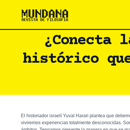
Ir
al
contenido
¿Conecta l
histórico qu
El historiador israelí Yuval Harari plantea que debe
viviremos experiencias totalmente desconocidas. So
ámbitos. Tengamos presente la manera en que se mani