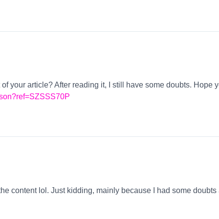
f your article? After reading it, I still have some doubts. Hope
-person?ref=SZSSS70P
es the content lol. Just kidding, mainly because I had some doubts a