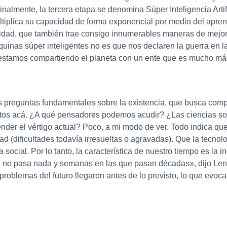
almente, la tercera etapa se denomina Súper Inteligencia Artific
iplica su capacidad de forma exponencial por medio del aprendi
dad, que también trae consigo innumerables maneras de mejora
quinas súper inteligentes no es que nos declaren la guerra en
stamos compartiendo el planeta con un ente que es mucho más 
las preguntas fundamentales sobre la existencia, que busca comp
ritos acá. ¿A qué pensadores podemos acudir? ¿Las ciencias soc
nder el vértigo actual? Poco, a mi modo de ver. Todo indica qu
ad (dificultades todavía irresueltas o agravadas). Que la tecn
social. Por lo tanto, la característica de nuestro tiempo es l
 no pasa nada y semanas en las que pasan décadas», dijo Leni
os problemas del futuro llegaron antes de lo previsto, lo que evoc