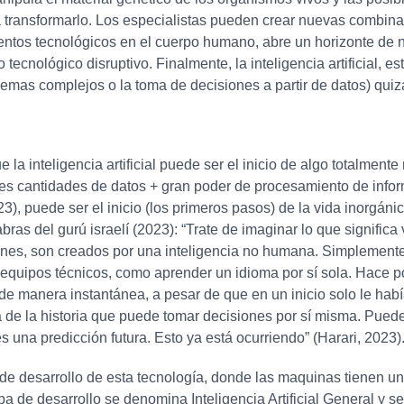
 transformarlo. Los especialistas pueden crear nuevas combinac
ementos tecnológicos en el cuerpo humano, abre un horizonte de n
tecnológico disruptivo. Finalmente, la inteligencia artificial, e
emas complejos o la toma de decisiones a partir de datos) quiz
 la inteligencia artificial puede ser el inicio de algo totalment
mes cantidades de datos + gran poder de procesamiento de infor
023), puede ser el inicio (los primeros pasos) de la vida inorgáni
ras del gurú israelí (2023): “Trate de imaginar lo que significa 
genes, son creados por una inteligencia no humana. Simplemente
 equipos técnicos, como aprender un idioma por sí sola. Hace 
 de manera instantánea, a pesar de que en un inicio solo le ha
gía de la historia que puede tomar decisiones por sí misma. Pue
s una predicción futura. Esto ya está ocurriendo” (Harari, 2023)
apa de desarrollo de esta tecnología, donde las maquinas tienen
apa de desarrollo se denomina Inteligencia Artificial General 