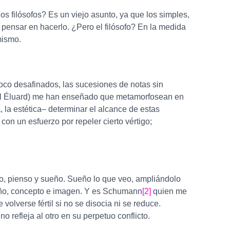
s filósofos? Es un viejo asunto, ya que los simples,
pensar en hacerlo. ¿Pero el filósofo? En la medida
mismo.
oco desafinados, las sucesiones de notas sin
 Paul Éluard) me han enseñado que metamorfosean en
 la estética– determinar el alcance de estas
 con un esfuerzo por repeler cierto vértigo;
o, pienso y sueño. Sueño lo que veo, ampliándolo
eño, concepto e imagen. Y es Schumann
[2]
quien me
olverse fértil si no se disocia ni se reduce.
o refleja al otro en su perpetuo conflicto.