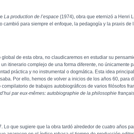
de
La production de l’espace
(1974), obra que eternizó a Henri 
o cambió para siempre el enfoque, la pedagogía y la praxis de la 
 global de esta obra, no claudicaremos en estudiar su pensami
r un itinerario complejo de una forma diferente, no únicamente p
luntad práctica y no instrumental o dogmática. Esta idea principal
aba. Por ello, hemos de volver a inicios de los años 60, para d
 compilatorio de trabajos autobiográficos de varios filósofos f
rd’hui par eux-mêmes: autobiographie de la philosophie frança
7. Lo que sugiere que la obra tardó alrededor de cuatro años par
que aparecen en el índice rebasa el tiempo de producción edito