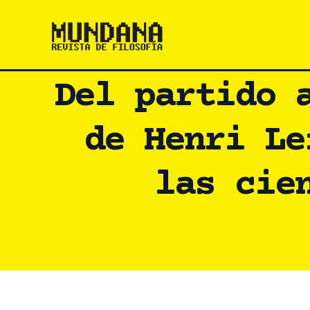
Ir
al
contenido
Del partido 
de Henri Le
las cie