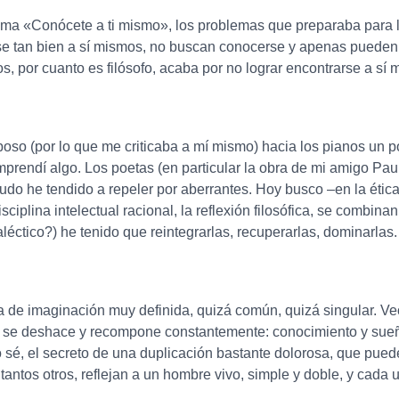
lema «Conócete a ti mismo», los problemas que preparaba para lo
e tan bien a sí mismos, no buscan conocerse y apenas pueden 
, por cuanto es filósofo, acaba por no lograr encontrarse a sí 
so (por lo que me criticaba a mí mismo) hacia los pianos un p
 comprendí algo. Los poetas (en particular la obra de mi amigo
 he tendido a repeler por aberrantes. Hoy busco –en la ética,
ciplina intelectual racional, la reflexión filosófica, se combinan
éctico?) he tenido que reintegrarlas, recuperarlas, dominarlas.
 de imaginación muy definida, quizá común, quizá singular. Ve
dad se deshace y recompone constantemente: conocimiento y su
sé, el secreto de una duplicación bastante dolorosa, que puede v
tantos otros, reflejan a un hombre vivo, simple y doble, y cada un