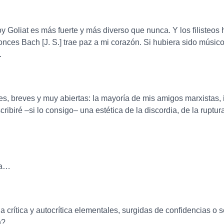
oy Goliat es más fuerte y más diverso que nunca. Y los filiste
nces Bach [J. S.] trae paz a mi corazón. Si hubiera sido mús
.
s, breves y muy abiertas: la mayoría de mis amigos marxistas,
ibiré –si lo consigo– una estética de la discordia, de la ruptur
sta…
a crítica y autocrítica elementales, surgidas de confidencias o 
n?