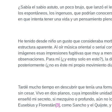
¿Sabía el sabio astuto, un poco brujo, que lanzó el 
los espontáneos, los ingenuos, que podrían conocers
en que intenta tener una vida y un pensamiento plenos
He tenido desde niño un gusto que consideraba morbo
estructura aparente. Al oír música oriental o serial
imágenes esas impresiones fugitivas que muy a menudo
observaciones. Para mí (¿y estoy solo en esto?), la dis
posteriormente (¿no es éste mi propio movimiento dial
Tardé mucho tiempo en descubrir que tenía una forma
sin cesar. Vivo en dos planos, cuya imposible uni
enseñó mi secreto, si mezquino o profundo, aún no lo 
Eusebius y Florestán
[3]
, como Sancho y el Quijote, y 