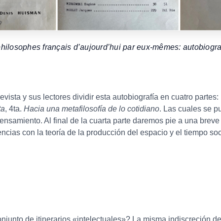
hilosophes français d’aujourd’hui par eux-mêmes: autobiogra
evista y sus lectores dividir esta autobiografía en cuatro partes:
ta
, 4ta.
Hacia una metafilosofía de lo cotidiano
. Las cuales se p
nsamiento. Al final de la cuarta parte daremos pie a una breve 
encias con la teoría de la producción del espacio y el tiempo s
njunto de itinerarios «intelectuales»? La misma indiscreción de