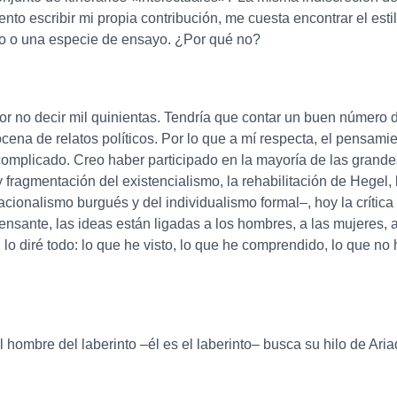
nto escribir mi propia contribución, me cuesta encontrar el esti
ayo o una especie de ensayo. ¿Por qué no?
or no decir mil quinientas. Tendría que contar un buen número 
ocena de relatos políticos. Por lo que a mí respecta, el pensam
mplicado. Creo haber participado en la mayoría de las grandes 
 fragmentación del existencialismo, la rehabilitación de Hegel, 
 nacionalismo burgués y del individualismo formal–, hoy la críti
nsante, las ideas están ligadas a los hombres, a las mujeres, a 
lo diré todo: lo que he visto, lo que he comprendido, lo que no
l hombre del laberinto –él es el laberinto– busca su hilo de Ari