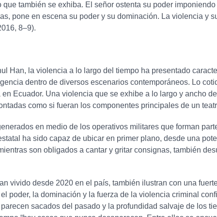
no que también se exhiba. El señor ostenta su poder imponiendo 
cas, pone en escena su poder y su dominación. La violencia y s
2016, 8–9).
 Han, la violencia a lo largo del tiempo ha presentado caracter
igencia dentro de diversos escenarios contemporáneos. Lo cotidi
a en Ecuador. Una violencia que se exhibe a lo largo y ancho de t
ntadas como si fueran los componentes principales de un teatr
generados en medio de los operativos militares que forman par
 estatal ha sido capaz de ubicar en primer plano, desde una po
 mientras son obligados a cantar y gritar consignas, también des
 vivido desde 2020 en el país, también ilustran con una fuerte c
el poder, la dominación y la fuerza de la violencia criminal c
 parecen sacados del pasado y la profundidad salvaje de los t