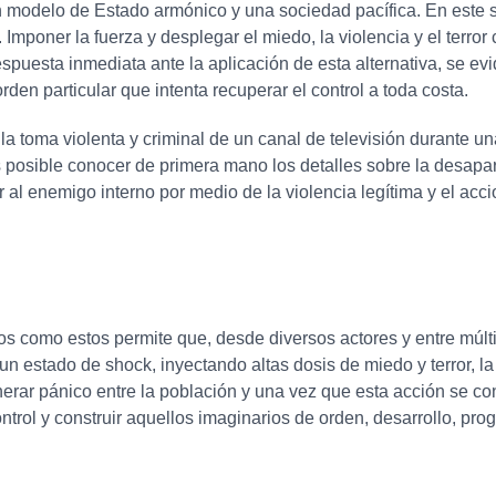
 un modelo de Estado armónico y una sociedad pacífica. En este s
 Imponer la fuerza y desplegar el miedo, la violencia y el terr
espuesta inmediata ante la aplicación de esta alternativa, se ev
rden particular que intenta recuperar el control a toda costa.
a toma violenta y criminal de un canal de televisión durante una
s posible conocer de primera mano los detalles sobre la desapar
 al enemigo interno por medio de la violencia legítima y el acc
s como estos permite que, desde diversos actores y entre múlti
n estado de shock, inyectando altas dosis de miedo y terror, la
nerar pánico entre la población y una vez que esta acción se co
ntrol y construir aquellos imaginarios de orden, desarrollo, pro