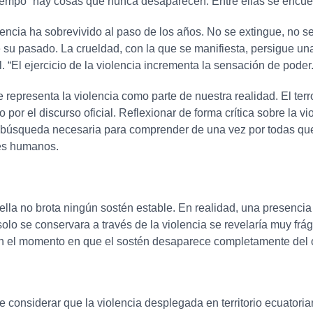
iempo “hay cosas que nunca desaparecen. Entre ellas se encuen
lencia ha sobrevivido al paso de los años. No se extingue, no 
 de su pasado. La crueldad, con la que se manifiesta, persigue u
orial. “El ejercicio de la violencia incrementa la sensación de pod
representa la violencia como parte de nuestra realidad. El ter
 por el discurso oficial. Reflexionar de forma crítica sobre la 
na búsqueda necesaria para comprender de una vez por todas que
res humanos.
lla no brota ningún sostén estable. En realidad, una presencia
 solo se conservara a través de la violencia se revelaría muy frá
en el momento en que el sostén desaparece completamente del o
e considerar que la violencia desplegada en territorio ecuatori