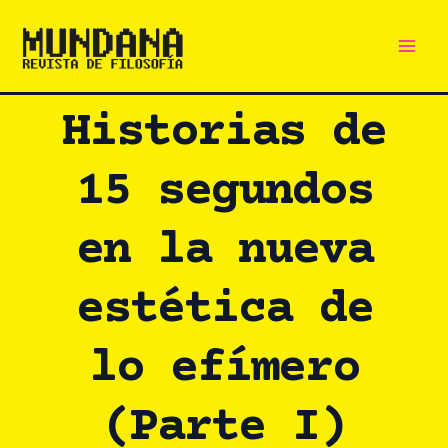
Main
Ir
al
Men
contenido
Historias de
15 segundos
en la nueva
estética de
lo efímero
(Parte I)