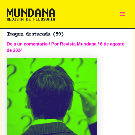
Main
Ir
al
Men
contenido
Imagen destacada (59)
Deja un comentario
/ Por
Revista Mundana
/
6 de agosto
de 2024