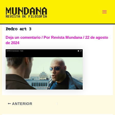
Main
Ir
al
Men
contenido
Pedro art 3
Deja un comentario
/ Por
Revista Mundana
/
22 de agosto
de 2024
Navegación
ANTERIOR
de
entradas