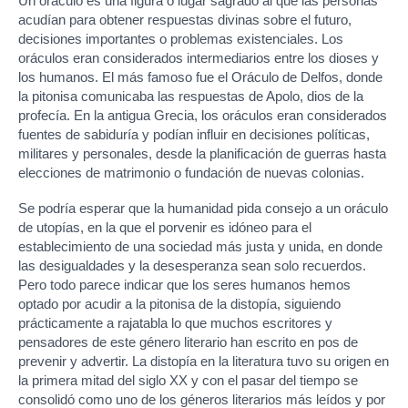
Un oráculo es una figura o lugar sagrado al que las personas
acudían para obtener respuestas divinas sobre el futuro,
decisiones importantes o problemas existenciales. Los
oráculos eran considerados intermediarios entre los dioses y
los humanos. El más famoso fue el Oráculo de Delfos, donde
la pitonisa comunicaba las respuestas de Apolo, dios de la
profecía. En la antigua Grecia, los oráculos eran considerados
fuentes de sabiduría y podían influir en decisiones políticas,
militares y personales, desde la planificación de guerras hasta
elecciones de matrimonio o fundación de nuevas colonias.
Se podría esperar que la humanidad pida consejo a un oráculo
de utopías, en la que el porvenir es idóneo para el
establecimiento de una sociedad más justa y unida, en donde
las desigualdades y la desesperanza sean solo recuerdos.
Pero todo parece indicar que los seres humanos hemos
optado por acudir a la pitonisa de la distopía, siguiendo
prácticamente a rajatabla lo que muchos escritores y
pensadores de este género literario han escrito en pos de
prevenir y advertir. La distopía en la literatura tuvo su origen en
la primera mitad del siglo XX y con el pasar del tiempo se
consolidó como uno de los géneros literarios más leídos y por