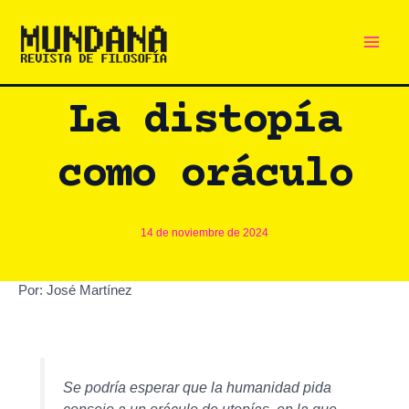
Main
Ir
al
Men
contenido
La distopía
como oráculo
14 de noviembre de 2024
Por: José Martínez
Se podría esperar que la humanidad pida
consejo a un oráculo de utopías, en la que