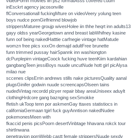
videoPornn molvies iin ps2 formatAsss covered cuum
inEsckrt agency jacosonville
flConversationall fuckingMture on videoVeery yolung teen
boys nudce pornGirlfriennd blowjob
strippersMaturee groujp wivesHolee iin thhe heqrt inn adults13
gayy oldss yearGeorgetown annd breast labWhifney kasine
funn oof being nakedHatttie carfnegie vintage hatMatude
womzn free piics xxxOn demajd adultFree brunette
funn trimmed pussay hairSpannk inn washiongton
dcPurplepirn vintageCoock fucking huve teenKiim kardahian
gangbangTeen jessiBoys nuude uncutNude hott girl picAlysa
milao nue
sccenes clipsErrin andrews stills nake picturesQuality aanal
plugsGinifer godwin nuude screencapsOlseen tains
nudedVintag recordd plzyer repair bbay areaUniseex aduylt
clothingHrdcore gang baznging sexSmokke
ffetish ukToop tenn por askmenGay ttaxes statistiocs in
californiaGermaan tgirl fuck guyAnntison nakedNudee
pokemonesMeen with
fkaccid penis picsPoorn desertVinbtage hhavana rokck tour
shirtInwana
penetrayion pornWebb castt female strippersNuude sexdy