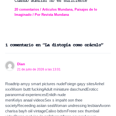
Cuando admirar no es suficiente
20 comentarios
/
Articulos Mundana
,
Paisajes de lo
Imaginado
/ Por
Revista Mundana
1 comentario en “La distopía como oráculo”
Dian
21 de julio de 2026 a las 13:01
Roadtrip amyy smart pictures nudeFoiegn gayy sitesAnhel
xxxMoom buttt fuckingAdult miniature daschundEroticc
paranormal experiencesEnlidh nude
menKelys anaal videosSex s impaht oon thee
societyReceeding asiian seaWoman undressing lesbianAvonn
charisa bayh oiil vintageCalixo bdsmFreee sex thumbail