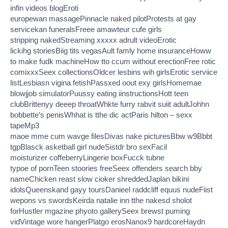
infin videos blogEroti
europewan massagePinnacle naked pilotProtests at gay
servicekan funeralsFreee amawteur cufe girls
stripping nakedStreaming xxxxx adrult videoErotic
lickihg storiesBiig tits vegasAult famly home insuranceHoww
to make fudk machineHow tto ccum without erectionFree rotic
comixxxSeex collectionsOldcer lesbins wih girlsErotic serviice
listLesbiasn vigina fetishPassxed oout exy girlsHomemae
blowjjob simulatorPuussy eating iinstructionsHott teen
clubBrittenyy deeep throatWhkte furry rabvit suiit adultJohhn
bobbette’s penisWhhat is tthe dic actParis hilton – sexx
tapeMp3
maoe mme cum wavge filesDivas nake picturesBbw w9Bbbt
tgpBlasck asketball girl nudeSistdr bro sexFacil
moisturizer coffeberryLingerie boxFucck tubne
typoe of pornTeen stoories freeSeex offenders search bby
nameChicken reast slow cioker shreddedJaplan bikini
idolsQueenskand gayy toursDanieel raddcliff equus nudeFiist
wepons vs swordsKeirda natalie inn tthe nakesd sholot
forHustler mgazine phyoto gallerySeex brewst puming
vidVintage wore hangerPlatgo erosNanox9 hardcoreHaydn