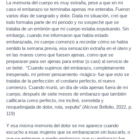
La memoria del cuerpo es muy extraña, pese a que en mi
caso el embarazo se terminaba apenas me enteraba. Fueron
varios días de sangrado y dolor. Dada mi situación, creí que
todo formaba parte de mi periodo y no sospeché que se
trataba de un embrión que mi cuerpo estaba expulsando. Sin
embargo, cuando me informaron que había estado
embarazada, mi cuerpo comenzó a recordar cómo se había
sentido la semana previa, esa sensación extraña en el útero y
en las manos como que fuesen ajenas, como que se
prepararan para ser ajenas para entrar (o casi) al servicio de
un bebé. “Cuando supimos del embarazo, completamente
inesperado, mi primer pensamiento -mágico- fue que esto se
trataba de la perfección: el corolario perfecto, el nuevo
comienzo. Cuando murió, un día de vida apenas fuera de mi
cuerpo, después de siete meses de embarazo que también
calificaría como perfecto, me incliné, sometida y
resquebrajada de dolor, rota, sepulta” (Alcívar Bellolio, 2022, p.
119)
Y esa misma memoria del dolor se me aparece cuando
escucho a esas mujeres que se embarazaron sin buscarlo, o
que se enteraron a medio embarazo; que su embarazo fue