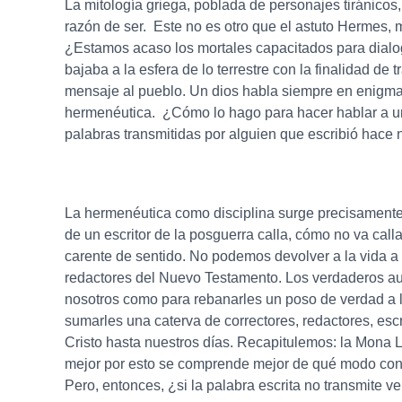
La mitología griega, poblada de personajes tiránicos
razón de ser. Este no es otro que el astuto Hermes,
¿Estamos acaso los mortales capacitados para dialog
bajaba a la esfera de lo terrestre con la finalidad de
mensaje al pueblo. Un dios habla siempre en enigmas
hermenéutica. ¿Cómo lo hago para hacer hablar a un t
palabras transmitidas por alguien que escribió hace n
La hermenéutica como disciplina surge precisamente a
de un escritor de la posguerra calla, cómo no va cal
carente de sentido. No podemos devolver a la vida a
redactores del Nuevo Testamento. Los verdaderos aut
nosotros como para rebanarles un poso de verdad a l
sumarles una caterva de correctores, redactores, esc
Cristo hasta nuestros días. Recapitulemos: la Mona Lis
mejor por esto se comprende mejor de qué modo condena
Pero, entonces, ¿si la palabra escrita no transmite 