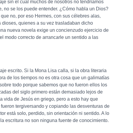
naje sin el cual muchos de nosotros no tendríamos
nte, no se los puede entender. ¿Cómo habla un Dios?
 que no, por eso Hermes, con sus célebres alas,
los dioses, quienes a su vez trasladaban dicho
 una nueva novela exige un concienzudo ejercicio de
el modo correcto de arrancarle un sentido a las
scrito. Si la Mona Lisa calla, si la obra literaria
bra de los tiempos no es otra cosa que un galimatías
 sobre todo porque sabemos que no fueron ellos los
zadas del siglo primero están demasiado lejos de
a vida de Jesús en griego, pero a esto hay que
s fueron tergiversando y copiando las desventuras de
r está solo, perdido, sin orientación ni sentido. A lo
 la escritura no son ninguna fuente de conocimiento.