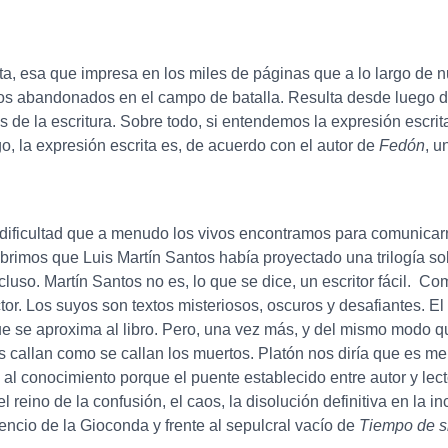
crita, esa que impresa en los miles de páginas que a lo largo d
s abandonados en el campo de batalla. Resulta desde luego des
 de la escritura. Sobre todo, si entendemos la expresión escri
go, la expresión escrita es, de acuerdo con el autor de
Fedón
, u
dificultad que a menudo los vivos encontramos para comunica
mos que Luis Martín Santos había proyectado una trilogía sobre e
luso. Martín Santos no es, lo que se dice, un escritor fácil. Co
ctor. Los suyos son textos misteriosos, oscuros y desafiantes. 
que se aproxima al libro. Pero, una vez más, y del mismo modo 
s callan como se callan los muertos. Platón nos diría que es ment
al conocimiento porque el puente establecido entre autor y lec
 el reino de la confusión, el caos, la disolución definitiva en l
ilencio de la Gioconda y frente al sepulcral vacío de
Tiempo de s