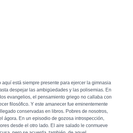
o aquí está siempre presente para ejercer la gimnasia
hasta despejar las ambigüedades y las polisemias. En
 los evangelios, el pensamiento griego no callaba con
necer filosófico. Y este amanecer fue eminentemente
llegado conservadas en libros. Pobres de nosotros,
del ágora. En un episodio de gozosa introspección,
umores desde el otro lado. El aire salado le conmueve
acusa, pero se acuerda, también, de aquel