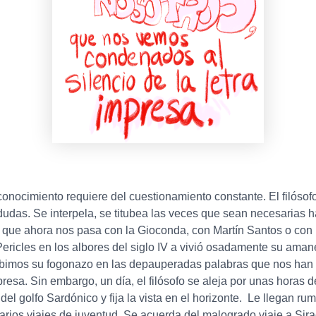
conocimiento requiere del cuestionamiento constante. El filósof
dudas. Se interpela, se titubea las veces que sean necesarias 
e lo que ahora nos pasa con la Gioconda, con Martín Santos o con
Pericles en los albores del siglo IV a vivió osadamente su ama
cibimos su fogonazo en las depauperadas palabras que nos han 
resa. Sin embargo, un día, el filósofo se aleja por unas horas 
del golfo Sardónico y fija la vista en el horizonte. Le llegan r
arios viajes de juventud. Se acuerda del malogrado viaje a Sir