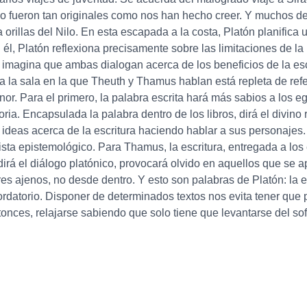
 no fueron tan originales como nos han hecho creer. Y muchos de
a orillas del Nilo. En esta escapada a la costa, Platón planifica
n él, Platón reflexiona precisamente sobre las limitaciones de la 
 imagina que ambas dialogan acerca de los beneficios de la esc
a la sala en la que Theuth y Thamus hablan está repleta de refer
or. Para el primero, la palabra escrita hará más sabios a los 
ia. Encapsulada la palabra dentro de los libros, dirá el divino
ideas acerca de la escritura haciendo hablar a sus personajes. P
sta epistemológico. Para Thamus, la escritura, entregada a los
 dirá el diálogo platónico, provocará olvido en aquellos que se ap
res ajenos, no desde dentro. Y esto son palabras de Platón: la 
rdatorio. Disponer de determinados textos nos evita tener que 
ces, relajarse sabiendo que solo tiene que levantarse del sofá