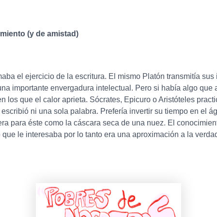
imiento (y de amistad)
maba el ejercicio de la escritura. El mismo Platón transmitía s
a importante envergadura intelectual. Pero si había algo que a
n los que el calor aprieta. Sócrates, Epicuro o Aristóteles pra
scribió ni una sola palabra. Prefería invertir su tiempo en el 
 era para éste como la cáscara seca de una nuez. El conocimient
lo que le interesaba por lo tanto era una aproximación a la verd