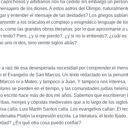
, caprichosos y arbitrarios nos ha cedido sin embargo un perso
 mensajero de los dioses. A estos astros del Olimpo, naturalme
ar y entender el mensaje de las deidades? Los griegos sabían
 transmitir a los oráculos el complejo y enigmático lenguaje de 
, como las grandes obras literarias, por lo que aproximarse a
exto? Pero, ¿y si me pierdo?, ¿y si no lo entiendo?, ¿cuál es 
o uno ni dos, sino veinte siglos atrás?
 raíz de esa desesperada necesidad por comprender el mensaje e
lar el Evangelio de San Marcos. Un texto redactado en la penum
 Marcos ni a Mateo, y tampoco a Juan. Y tampoco nos interesa,
ores se pierden en el tiempo, y las comunidades judías heleni
o escrito hace más de dos mil años. Sabemos que escribieron l
ribas, monjes y copistas medievales que a lo largo de los siglo
a calla; Luis Martín Santos calla. Los evangelios callan. El lecto
ba Platón la expresión escrita. La literatura, el texto fijado,
verdad? ¿En qué otra cosa puedo confiar?