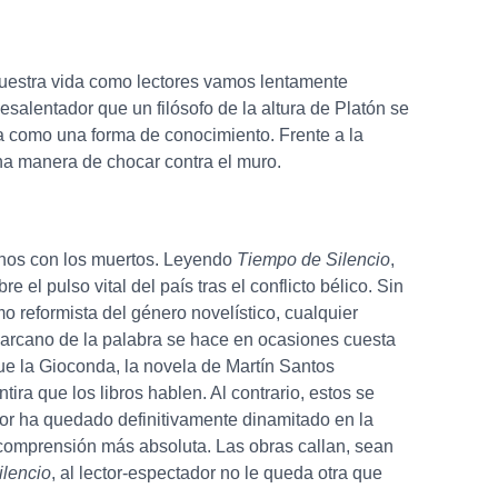
e nuestra vida como lectores vamos lentamente
alentador que un filósofo de la altura de Platón se
ta como una forma de conocimiento. Frente a la
na manera de chocar contra el muro.
rnos con los muertos. Leyendo
Tiempo de Silencio
,
l pulso vital del país tras el conflicto bélico. Sin
mo reformista del género novelístico, cualquier
El arcano de la palabra se hace en ocasiones cuesta
que la Gioconda, la novela de Martín Santos
ira que los libros hablen. Al contrario, estos se
tor ha quedado definitivamente dinamitado en la
a incomprensión más absoluta. Las obras callan, sean
ilencio
, al lector-espectador no le queda otra que