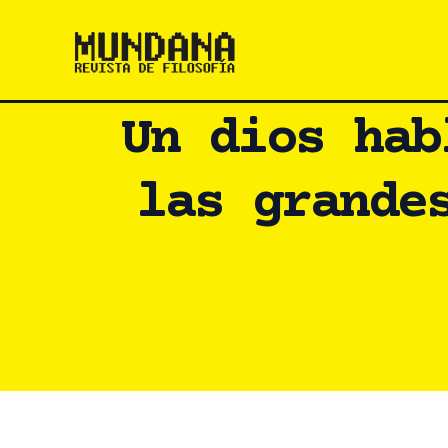
Ir
al
contenido
Un dios hab
las grande