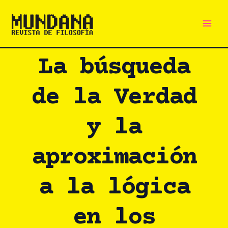
Main
Ir
al
Men
contenido
La búsqueda
de la Verdad
y la
aproximación
a la lógica
en los